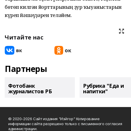
бөтөп килгән йорттарының ҙур ҡыуаныстарын
күреп йәшәүҙәрен теләйем.
Читайте нас
Партнеры
Фотобанк
Рубрика "Еда и
журналистов РБ
напитки"
© 2020-2026 Сайт издания "Иэйгор" Копирование
информации сайта разрешено только с письменного согласия
администрации.