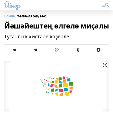
Йәйғор
Ғаилә
7 ФЕВРАЛЯ 2020, 14:00
Йәшәйештең өлгөлө миҫалы
Туғанлыҡ хистәре ҡәҙерле