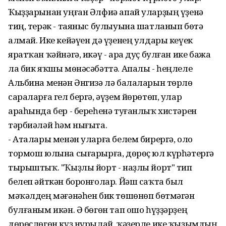
Ҡыҙҙарынан уңған Әлфиә апай уларҙың үҙенә
тиң, терәк - таяныс булыуына шатланып бөтә
алмай. Ике кейәүен дә үҙенең улдары кеүек
яратҡан ҡәйнәгә, икәү - ара дуҫ булған ике бажа
ла бик яҡшы мөнәсәбәттә. Апалы - һеңлеле
Альбина менән Әнгизә лә балаларын төрлө
сараларға гел бергә, әүҙем йөрөтөп, улар
араһында бер - береһенә туғанлыҡ хистәрен
тәрбиәләй һәм нығыта.
- Аталары менән уларға белем бирергә, оло
тормош юлына сығарырға, дөрөҫ юл күрһәтергә
тырыштыҡ. "Ҡыҙлы йорт - наҙлы йорт" тип
белеп әйткән боронғолар. Йәш саҡта был
мәҡәлдең мәғәнәһен бик төшөнөп бөтмәгән
булғаным икән. Ә бөгөн тап ошо һүҙҙәрҙең
дөрөҫлөгөн күҙ нурылай, ҡәҙерле ике ҡыҙымдың