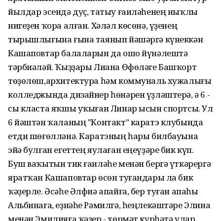
йылдар эсендә дуҫ, татыу ғаиләһенең ныҡлы
нигеҙен ҡора алған. Хәләл көсөнә, үҙенең
тырышлығына ғына таянып йәшәргә күнеккән
Кашаповтар балаларын да ошо йүнәлештә
тәрбиәләй. Ҡыҙҙары Лиана Өфөләге Башҡорт
төҙөлөш,архитектура һәм коммуналь хужалығы
колледжында дизайнер һөнәрен үҙләштерә, ә 6 -
сы класта яҡшы уҡыған Линар ысын спортсы. Ул
6 йәштән ҡаланың "Контакт" каратэ клубында
етди шөғөлләнә. Каратэның һары билбауына
эйә булған егеттең яулаған еңеүҙәре бик күп.
Буш ваҡытын тик ғаиләһе менән бергә үткәрергә
яратҡан Кашаповтар өсөн туғандары ла бик
ҡәҙерле. Әсәһе Әлфиә апайға, бер туған апаһы
Альбинаға, еҙнәһе Рәмилгә, һеңлекәштәре Элина
менән Эмилияға ҡәҙер - хөрмәт күрһәтә улар.