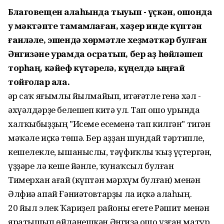
Благовещен ҡалаһында тыуып - үҫкән, ошонда
уҡ мәктәпте тамамлаған, хәҙер инде күптән
ғаиләле, эшендә хөрмәтле хеҙмәткәр булған
Әнгизәне урамда осратып, бер аҙ һөйләшеп
торһаң, кәйеф күтәрелә, күңелдә ыңғай
тойғолар ҡала.
Һәр саҡ яғымлы йылмайып, итәғәтле генә хәл -
әхүәлдәрҙе белешеп китә ул. Тап ошо урында
халҡыбыҙҙың "Исеме есеменә тап килгән" тигән
мәҡәле иҫкә төшә. Бер аҙҙан шундай тәртипле,
кешелекле, ышаныслы, тәүфиҡлы ҡыҙ үҫтергән,
үҙҙәре лә кеше йәнле, ҡунаҡсыл булған
Тимерхан ағай (күптән мәрхүм булған) менән
Әлфиә апай Ғәниәтовтарҙы ла иҫкә алаһың.
20 йыл элек Ҡариҙел районы егете Рәшит менән
яратышып өйләнешкән Әнгизә ошо уҙған матур