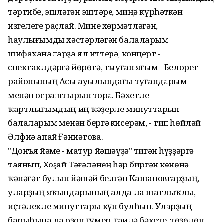
тәртибе, эшләгән эштәре, миңә күрһәткән
изгелеге раҫлай. Мине хөрмәтләгән,
һаулығымды хәстәрләгән балаларым
шифаханаларҙа ял иттерә, концерт -
спектаклдәргә йөрөтә, тыуған яғым - Белорет
районының Асы ауылындағы туғандарым
менән осраштырып тора. Бәхетле
ҡартлығымдың иң ҡәҙерле минуттарын
балаларым менән бергә кисерәм, - тип һөйләй
Әлфиә апай Ғәниәтова.
"Донъя йәме - матур йәшәүҙә" тигән һүҙҙәргә
таянып, Хоҙай Тәғәләнең һәр биргән көнөнә
ҡәнәғәт булып йәшәй белгән Кашаповтарҙың,
уларҙың яҡындарының алда ла шатлыҡлы,
иҫтәлекле минуттары күп булһын. Уларҙың
барыһына ла оҙон ғүмер, ғаилә бәхете, төҙөлөп