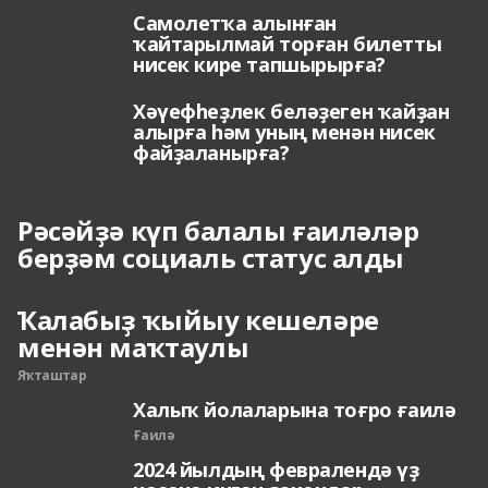
Самолетҡа алынған
ҡайтарылмай торған билетты
нисек кире тапшырырға?
Хәүефһеҙлек беләҙеген ҡайҙан
алырға һәм уның менән нисек
файҙаланырға?
Рәсәйҙә күп балалы ғаиләләр
берҙәм социаль статус алды
Ҡалабыҙ ҡыйыу кешеләре
менән маҡтаулы
Яҡташтар
Халыҡ йолаларына тоғро ғаилә
Ғаилә
2024 йылдың февралендә үҙ