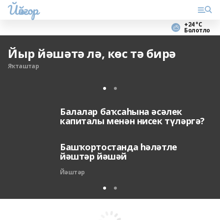
Йәйғор
+24 °С
Болотло
Йыр йәшәтә лә, көс тә бирә
Яҡташтар
Балалар баҡсаһына әсәлек
капиталы менән нисек түләргә?
Башҡортостанда һәләтле
йәштәр йәшәй
Йәштәр