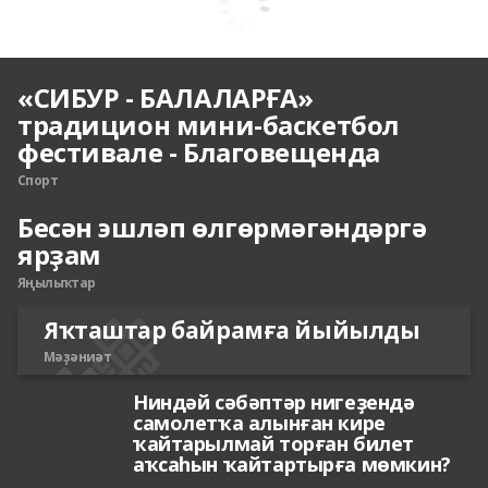
«СИБУР - БАЛАЛАРҒА»
традицион мини-баскетбол
фестивале - Благовещенда
Спорт
Бесән эшләп өлгөрмәгәндәргә
ярҙам
Яңылыҡтар
Яҡташтар байрамға йыйылды
Мәҙәниәт
Ниндәй сәбәптәр нигеҙендә
самолетҡа алынған кире
ҡайтарылмай торған билет
аҡсаһын ҡайтартырға мөмкин?