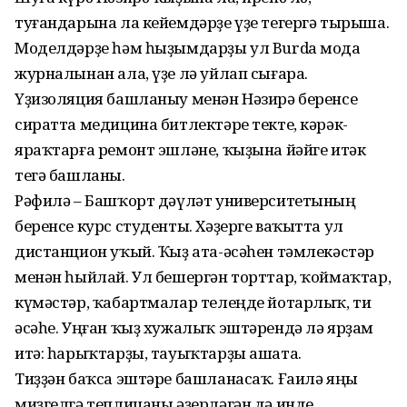
туғандарына ла кейемдәрҙе үҙе тегергә тырыша.
Моделдәрҙе һәм һыҙымдарҙы ул Burda мода
журналынан ала, үҙе лә уйлап сығара.
Үҙизоляция башланыу менән Нәзирә беренсе
сиратта медицина битлектәре текте, кәрәк-
яраҡтарға ремонт эшләне, ҡыҙына йәйге итәк
тегә башланы.
Рәфилә – Башҡорт дәүләт университетының
беренсе курс студенты. Хәҙерге ваҡытта ул
дистанцион уҡый. Ҡыҙ ата-әсәһен тәмлекәстәр
менән һыйлай. Ул бешергән торттар, ҡоймаҡтар,
күмәстәр, ҡабартмалар телеңде йотарлыҡ, ти
әсәһе. Уңған ҡыҙ хужалыҡ эштәрендә лә ярҙам
итә: һарыҡтарҙы, тауыҡтарҙы ашата.
Тиҙҙән баҡса эштәре башланасаҡ. Ғаилә яңы
миҙгелгә теплицаны әҙерләгән дә инде.