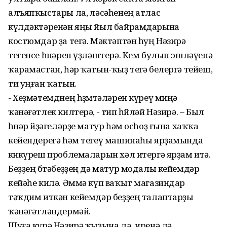
алъяпҡыстары ла, өләсәһенең атлас
күлдәктәренән яңы йыл байрамдарына
костюмдар ҙа тегә. Мәктәптән һуң Нәзирә
тегенсе һөнәрен үҙләштерә. Кем булып эшләүенә
ҡарамастан, һәр ҡатын-ҡыҙ тегә белергә тейеш,
ти уңған ҡатын.
- Хеҙмәтемднең һөҙөмтәләрен күреү миңә
ҡәнәғәтлек килтерә, - тип һөйләй Нәзирә. – Был
һөнәр өйҙәгеләрҙе матур һәм осһоҙ ғына хаҡҡа
кейендерегә һәм тегеү машинаһы ярҙамында
көнкүреш проблемаларын хәл итергә ярҙам итә.
Беҙҙең бөтәбеҙҙең дә матур модалы кейемдәр
кейәһе килә. Әммә күп ваҡыт магазиндар
тәҡдим иткән кейемдәр беҙҙең талаптарҙы
ҡәнәғәтләндермәй.
Шуға күрә Нәзирә ҡыҙына ла, иренә лә,