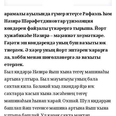
Ҡарамалы ауылында ғүмер итеүсе Рафаэль һәм
Нәзирә Шәрәфетдиновтар үҙизоляция
көндәрен файҙалы үткәрергә тырыша. Йорт
хужабикәһе Нәзирә – мәҙәниәт хеҙмәткәре.
Ғәҙәти эш көндәрендә уның буш ваҡыты юк
тиерлек. Ә хәҙер уның йорт эштәрен ҡарарға
ла, хобби менән шөғөлләнергә лә ваҡыты
етерлек.
Был көндәрҙә Нәзирә йыш ҡына тегеү машинаһы
артына ултыра. Был мауығыуы уның бала
саҡтан килә. Бәләкәй ҡыҙ өлкәндәр өйҙә юҡ
саҡтарҙа ҡасып ҡына өләсәһенең тегеү
машинаһын һынап ҡарай. Оҡшай. Шул көндәрҙән
башлап йәш тегенсе машина артына йыш ҡына
ултыра башлай. Ул кәрәк саҡта мәктәп