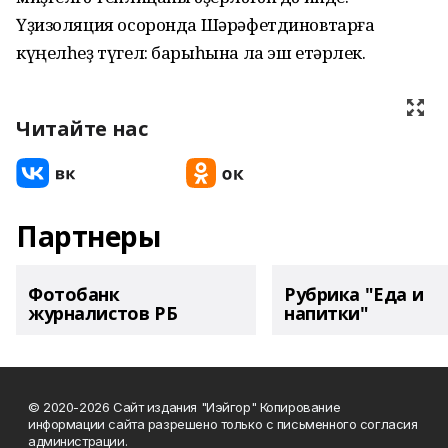
Үҙизоляция осоронда Шәрәфетдиновтарға
күңелһеҙ түгел: барыһына ла эш етәрлек.
Читайте нас
Партнеры
Фотобанк
Рубрика "Еда и
журналистов РБ
напитки"
© 2020-2026 Сайт издания "Иэйгор" Копирование
информации сайта разрешено только с письменного согласия
администрации.