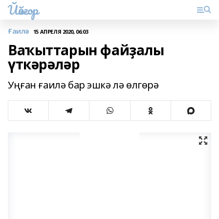
Йәйғор
Ғаилә
15 АПРЕЛЯ 2020, 06:03
Ваҡыттарын файҙалы
үткәрәләр
Уңған ғаилә бар эшкә лә өлгөрә