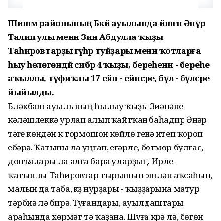
Шишмә районының Бәкәй ауылында йәшәгән Әнүәр
Талип улы менән Зиәнә Абдулла ҡыҙы
Таһировтарҙы гәүһәр туйҙары менән ҡотларға
һыу һөлөгөндәй сибәр 4 ҡыҙы, береһенән - береһе
аҡыллы, тәүфиҡлы 17 ейән - ейәнсәре, бүлә - бүләсәре
йыйылды.
Бүләкбаш ауылының һылыу ҡыҙы Зиәнәне
кәләшлеккә урлап алып ҡайтҡан баһадир Әнүәр
тәүге көндән үк тормошон көйлө генә итеп ҡороп
ебәрә. Ҡатыны ла уңған, егәрле, бөтмөр булғас,
донъялары ла алға бара уларҙың. Ирле -
ҡатынлы Таһировтар тырышып эшләп аҡсаһын,
малын да таба, күҙ нурҙары - ҡыҙҙарына матур
тәрбиә лә бирә. Туғандары, ауылдаштары
араһында хөрмәт тә ҡаҙана. Шуға күрә лә, бөгөн