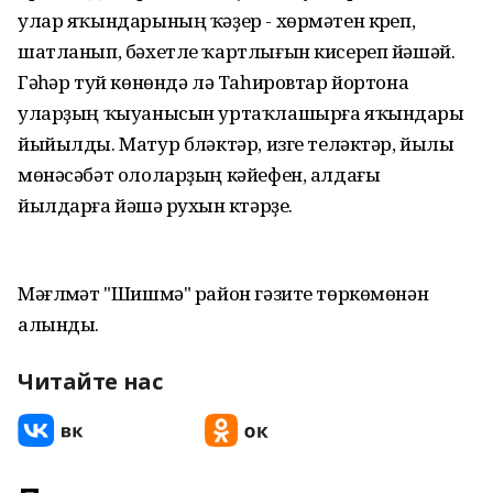
улар яҡындарының ҡәҙер - хөрмәтен күреп,
шатланып, бәхетле ҡартлығын кисереп йәшәй.
Гәүһәр туй көнөндә лә Таһировтар йортона
уларҙың ҡыуанысын уртаҡлашырға яҡындары
йыйылды. Матур бүләктәр, изге теләктәр, йылы
мөнәсәбәт ололарҙың кәйефен, алдағы
йылдарға йәшәү рухын күтәрҙе.
Мәғлүмәт "Шишмә" район гәзите төркөмөнән
алынды.
Читайте нас