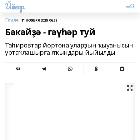
Йәйғор
Ғаилә
11 НОЯБРЯ 2020, 06:38
Бәкәйҙә - гәүһәр туй
Таһировтар йортона уларҙың ҡыуанысын
уртаҡлашырға яҡындары йыйылды