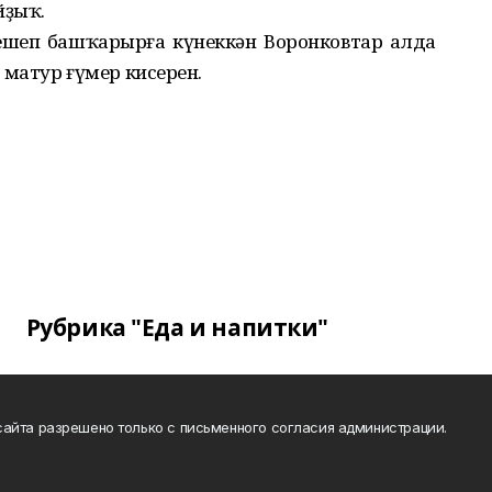
йҙыҡ.
ешеп башҡарырға күнеккән Воронковтар алда
матур ғүмер кисерһен.
Рубрика "Еда и напитки"
айта разрешено только с письменного согласия администрации.