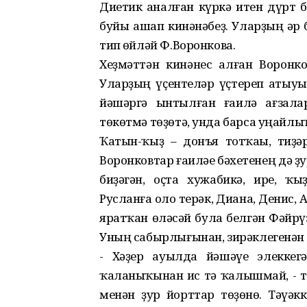
Диетик һаналған күркә итен дүрт 
буйы ашап кинәнәбеҙ. Уларҙың һәр 
тип һөйләй Ф.Воронкова.
Хеҙмәттән кинәнес алған Воронко
Уларҙың үҫентеләр үҫтереп һатыуы
йәшәргә ынтылған ғаилә ағзала
төкөтмә төҙөтә, унда барса уңайл
Ҡатын-ҡыҙ – донъя тотҡаһы, тиҙә
Воронковтар ғаиләһе бәхетенең дә
биҙәгән, оҫта хужабикә, ире, ҡ
Русланға оло терәк, Диана, Денис, 
яратҡан өләсәй була белгән Фәйр
Уның сабырлығынан, зирәклегенән 
- Хәҙер ауылда йәшәүе элеккег
ҡаланыҡынан һис тә ҡалышмай, - т
менән ҙур йорттар төҙөнө. Тәүәк