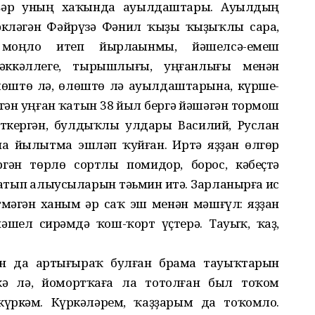
ҙәр уның хаҡында ауылдаштары. Ауылдың
әкләгән Фәйрүзә Фәнил ҡыҙы ҡыҙыҡлы сара,
, моңло итеп йырлаһынмы, йәшелсә-емеш
әүәккәллеге, тырышлығы, уңғанлығы менән
мөштө лә, өлөштө лә ауылдаштарына, күрше-
нгән уңған ҡатын 38 йыл бергә йәшәгән тормош
ткергән, булдыҡлы улдары Василий, Руслан
а йылытма эшләп ҡуйған. Иртә яҙҙан өлгөр
гән төрлө сортлы помидор, борос, кәбеҫтә
һатып алыусыларын тәьмин итә. Зарланырға һис
мәгән ханым һәр саҡ эш менән мәшғүл: яҙҙан
әшел сирәмдә ҡош-ҡорт үҫтерә. Тауыҡ, ҡаҙ,
ан да артығыраҡ булған брама тауыҡтарын
ткә лә, йомортҡаға ла тотолған был тоҡом
үркәм. Күркәләрем, ҡаҙҙарым да тоҡомло.