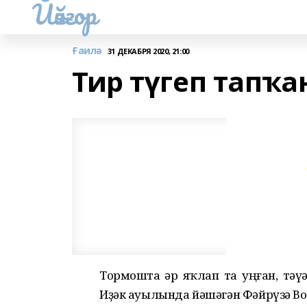
Йәйғор
Ғаилә
31 ДЕКАБРЯ 2020, 21:00
Тир түгеп тапҡа
Тормошта һәр яҡлап та уңған, тә
Иҙәк ауылында йәшәгән Фәйрүзә Во