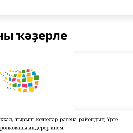
ны ҡәҙерле
үәккәл, тырыш кешеләр рәтенә райондың Үрге
ронкованы индерер инем.