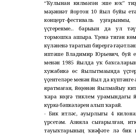
“Ҡулынан килмәгән эше юҡ” ти
мәҙәниәт йортон 10 йыл буйы ет
концерт-фестиваль уҙғарһынмы
үҫтерһенме... барыһын да ул т
тормошҡа ашыра. Үҙенә тигән кө
күләненә таратып бирергә ғәҙәтлә
иптәше Владимир Юрьевич, буй е
менән 1985 йылда уҡ баҡсаларын
хужабикә өс йылытмаһында үҫтер
үҫентеләре менән йыл да күптәнге 
яратмаған, йөҙөнән йылмайыу кит
ҡара көҙгә тиклем урамындағы й
күркә бәпкәләрен алып ҡарай.
- Бик итләс, ауырлығы 4 килон
үрсетәм. Азияла сығарылған, и
тауыҡтарының ҡиәфәте лә бик к