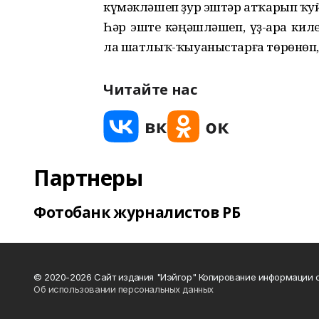
күмәкләшеп ҙур эштәр атҡарып ҡу
Һәр эште кәңәшләшеп, үҙ-ара кил
ла шатлыҡ-ҡыуаныстарға төрөнөп, 
Читайте нас
Партнеры
Фотобанк журналистов РБ
© 2020-2026 Сайт издания "Иэйгор" Копирование информации с
Об использовании персональных данных