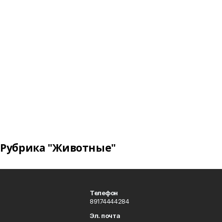
Рубрика "Животные"
Телефон
89174444284
Эл. почта