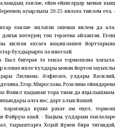
баламдың ғаиләһе, ейән-ейәнсәрҙәр менән ҡыш
береһенең ауырлығы 20-25 килоға тиклем етә, -
втар ғаиләһе эшләгән эшенән килем дә ала.
 донъя көтөүҙең төп терәгенә әйләнгән. Етеш
ры килгән аҡсаға кәңәшләшеп йорттарына
ыҡтар булдырырға ла ниәтләй.
р. Был бигерәк тә ғаилә тормошона ҡағыла.
 ҙур өлөшө ипле ҡулдары менән йортон зауыҡлы
ыҙҙары Лилиана, Әлфисәгә, улдары Василий,
Аделина, Егор, Мирослава, Розалина ейәндәренә
үзә Фәнил ҡыҙынан тора тиһәм дә яңылышмам.
яҡындары алға көс, дәрт алып йәшәй.
ә ҡарағанда күпкә рәхәт һәм еңел, тормош
и Фәйрүзә апай. - Ҡыҙым, улдарым ғаиләләре
кәл, тырыштарға Хоҙай йүнен бирә тигәндәй,