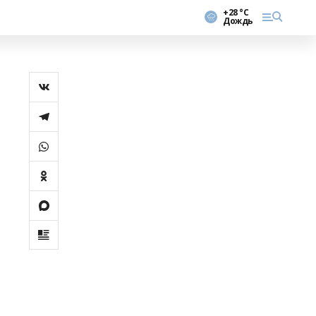
+28 °С
Дождь