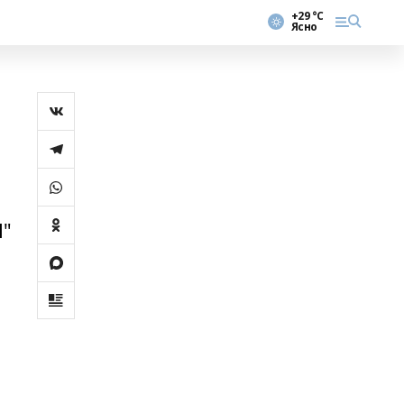
+29 °С
Ясно
"