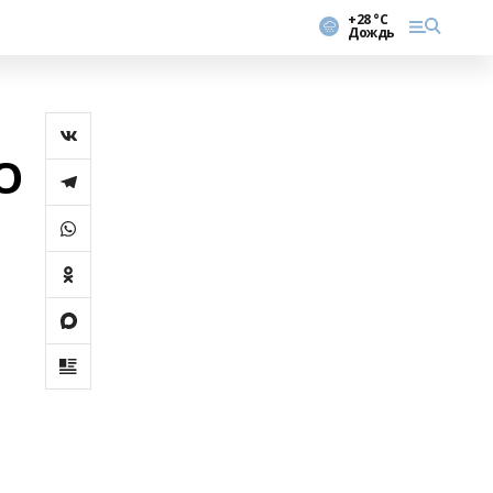
+28 °С
Дождь
О