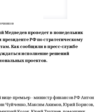
точников
й Медведев проведет в понедельник
и президенте РФ по стратегическому
ам. Как сообщили в пресс-службе
суждаться исполнение решений
иональных проектов.
 вице-премьер - министр финансов РФ Антон
ин Чуйченко, Максим Акимов, Юрий Борисов,
 Дмитрий Козак, Юрий Трутнев, помощник