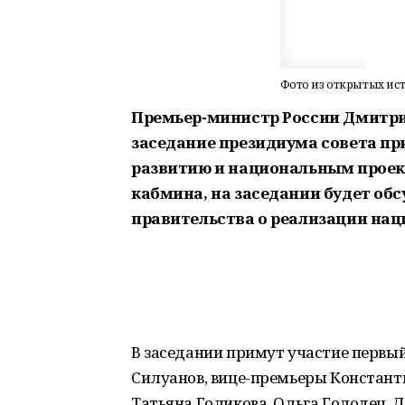
Фото из открытых ис
Премьер-министр России Дмитри
заседание президиума совета пр
развитию и национальным проект
кабмина, на заседании будет об
правительства о реализации нац
В заседании примут участие первый
Силуанов, вице-премьеры Констант
Татьяна Голикова, Ольга Голодец,