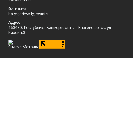
89174444284
Эл. почта
batyrgarieva.l@rbsmi.ru
Адрес
453430, Республика Башкортостан, г. Благовещенск, ул.
Кирова,3