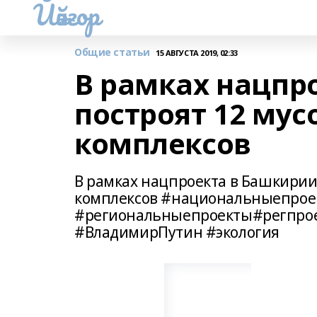
Йәйғор
Общие статьи
15 АВГУСТА 2019, 02:33
В рамках нацпр
построят 12 му
комплексов
В рамках нацпроекта в Башкирии
комплексов #национальныепрое
#региональныепроекты#регпро
#ВладимирПутин #экология