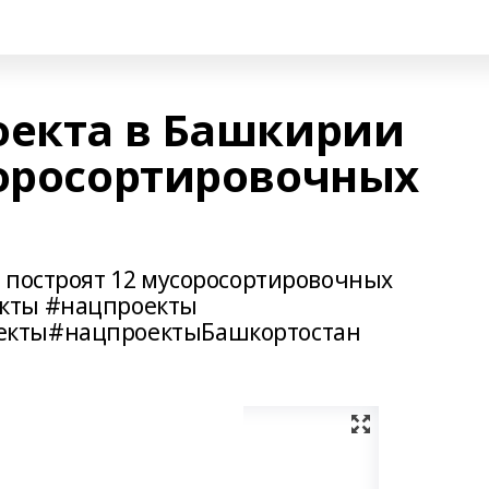
оекта в Башкирии
соросортировочных
 построят 12 мусоросортировочных
кты #нацпроекты
екты#нацпроектыБашкортостан