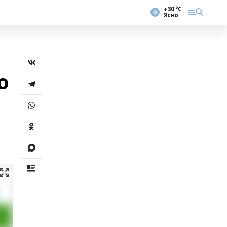
+30 °С
Ясно
о
2