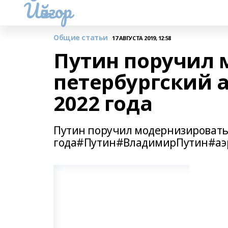
Йәйғор
Общие статьи
17 АВГУСТА 2019, 12:58
Путин поручил 
петербургский 
2022 года
Путин поручил модернизировать
года#Путин#ВладимирПутин#аэ