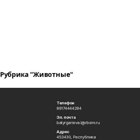
Рубрика "Животные"
Телефон
89174444284
Эл. почта
batyrgarieva.l@rbsmi.ru
Адрес
453430, Республика