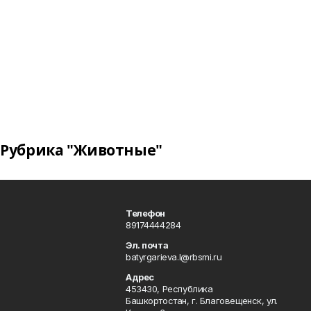
Рубрика "Животные"
Телефон
89174444284
Эл. почта
batyrgarieva.l@rbsmi.ru
Адрес
453430, Республика
Башкортостан, г. Благовещенск, ул.