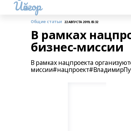
Йәйғор
Общие статьи
22 АВГУСТА 2019, 05:32
В рамках нацпр
бизнес-миссии
В рамках нацпроекта организуютс
миссии#нацпроект#ВладимирПу