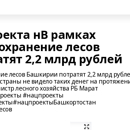
оекта нВ рамках
сохранение лесов
тят 2,2 млрд рублей
ие лесов Башкирии потратят 2,2 млрд рубле
 страны не видело таких денег на протяжен
нистр лесного хозяйства РБ Марат
роекты #нацпроекты
екты#нацпроектыБашкортостан
есов