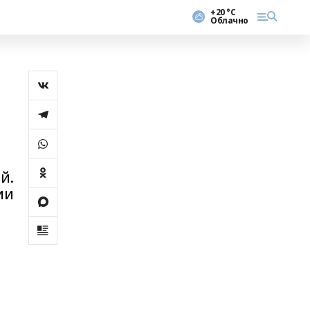
+20 °С
Облачно
й.
ии