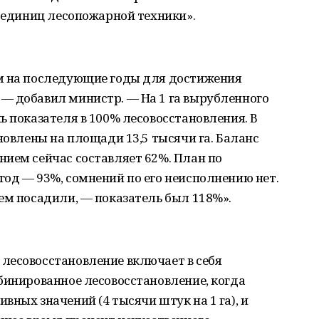
2 единиц лесопожарной техники».
м на последующие годы для достижения
— добавил министр. — На 1 га вырубленного
ь показателя в 100% лесовосстановления. В
новлены на площади 13,5 тысячи га. Баланс
ием сейчас составляет 62%. План по
од — 93%, сомнений по его неисполнению нет.
ем посадили, — показатель был 118%».
лесовосстановление включает в себя
бинированное лесовосстановление, когда
вных значений (4 тысячи штук на 1 га), и