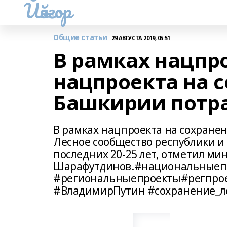
Йәйғор
Общие статьи
29 АВГУСТА 2019, 05:51
В рамках нацпр
нацпроекта на 
Башкирии потра
В рамках нацпроекта на сохранен
Лесное сообщество республики и
последних 20-25 лет, отметил ми
Шарафутдинов.#национальныеп
#региональныепроекты#регпро
#ВладимирПутин #сохранение_л