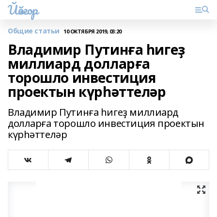
Йәйғор
Общие статьи
10 ОКТЯБРЯ 2019, 03:20
Владимир Путинға һигеҙ
миллиард долларға
торошло инвестиция
проектын күрһәттеләр
Владимир Путинға һигеҙ миллиард
долларға торошло инвестиция проектын
күрһәттеләр