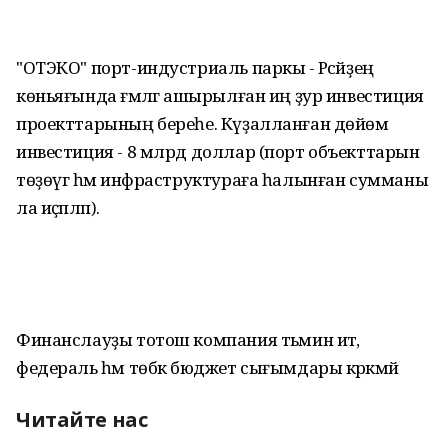
"ОТЭКО" порт-индустриаль паркы - Рәсәйҙең
көньяғында ғәмәлгә ашырылған иң ҙур инвестиция
проекттарының береһе. Күҙалланған дөйөм
инвестиция - 8 млрд доллар (порт объекттарын
төҙөүгә һәм инфраструктураға һалынған сумманы
ла иҫәпләп).
Финанслауҙы тотош компания тәьмин итә,
федераль һәм төбәк бюджет сығымдары кәрәкмәй
Читайте нас