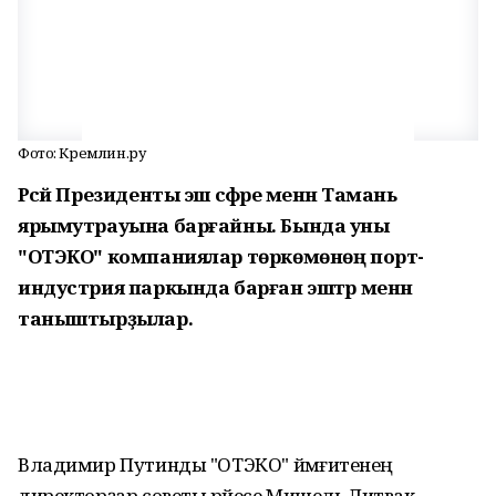
Фото: Кремлин.ру
Рәсәй Президенты эш сәфәре менән Тамань
ярымутрауына барғайны. Бында уны
"ОТЭКО" компаниялар төркөмөнөң порт-
индустрия паркында барған эштәр менән
таныштырҙылар.
Владимир Путинды "ОТЭКО" йәмғиәтенең
директорҙар советы рәйесе Мишель Литвак