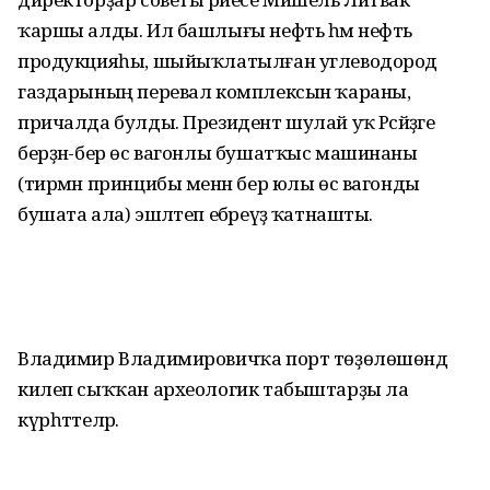
ҡаршы алды. Ил башлығы нефть һәм нефть
продукцияһы, шыйыҡлатылған углеводород
газдарының перевал комплексын ҡараны,
причалда булды. Президент шулай уҡ Рәсәйҙәге
берҙән-бер өс вагонлы бушатҡыс машинаны
(тирмән принцибы менән бер юлы өс вагонды
бушата ала) эшләтеп ебәреүҙә ҡатнашты.
Владимир Владимировичҡа порт төҙөлөшөндә
килеп сыҡҡан археологик табыштарҙы ла
күрһәттеләр.