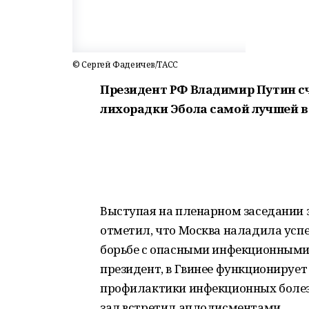
© Сергей Фадеичев/ТАСC
Президент РФ Владимир Путин с
лихорадки Эбола самой лучшей в
Выступая на пленарном заседании э
отметил, что Москва наладила усп
борьбе с опасными инфекционными 
президент, в Гвинее функционируе
профилактики инфекционных болезн
зал встретил аплодисментами.