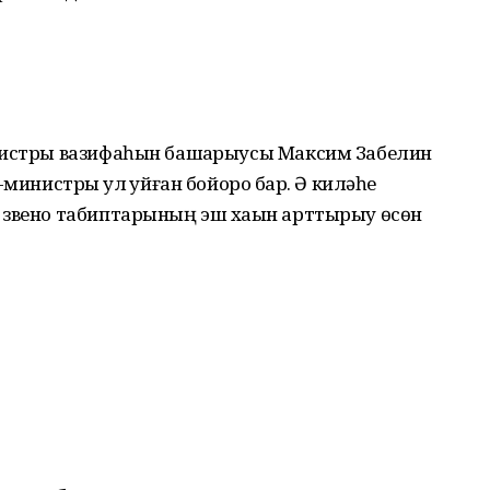
нистры вазифаһын башҡарыусы Максим Забелин
министры ҡул ҡуйған бойороҡ бар. Ә киләһе
 звено табиптарының эш хаҡын арттырыу өсөн