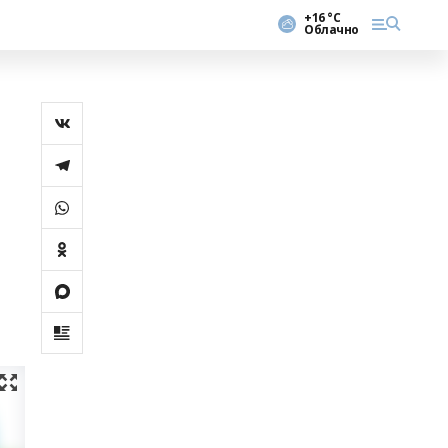
+16 °С
Облачно