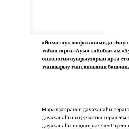
«Йоматау» шифаханаһында «Һаулыҡ
табиптарға «Ауыл табибы» һәм «
онкология ауырыуҙарын иртә ст
тапшырыу тантанаһынан башлан
Мораҡ үҙәк район дауаханаһы терап
дауаханаһының участка терапевы Гө
дауаханаһы педиатры Олег Гарейши