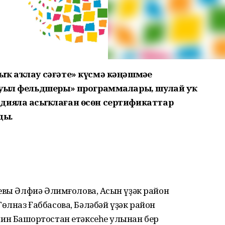
 һаҡлау сәғәте» күсмә кәңәшмәһе
Ауыл фельдшеры» программалары, шулай уҡ
адияла асыҡлаған өсөн сертификаттар
ды.
евы Әлфиә Әлимғолова, Асҡын үҙәк район
лназ Ғаббасова, Бәләбәй үҙәк район
н Башҡортостан етәксеһе ҡулынан бер