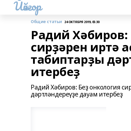
Йәйғор
Общие статьи
24 ОКТЯБРЯ 2019, 05:30
Радий Хәбиров:
сирҙәрен иртә 
табиптарҙы дәр
итербеҙ
Радий Хәбиров: Беҙ онкология си
дәртләндереүҙе дауам итербеҙ