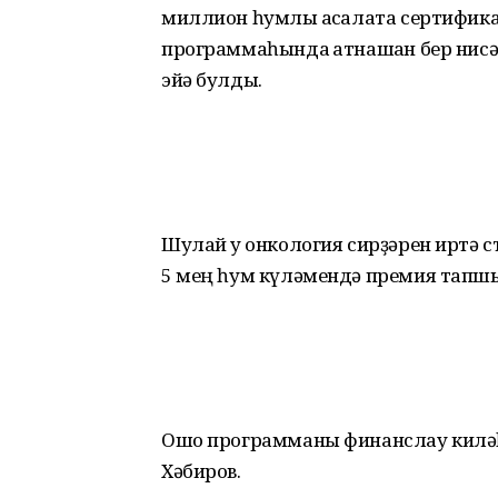
миллион һумлыҡ аҡсалата сертифи
программаһында ҡатнашҡан бер нис
эйә булды.
Шулай уҡ онкология сирҙәрен иртә 
5 мең һум күләмендә премия тап
Ошо программаны финанслау киләһ
Хәбиров.