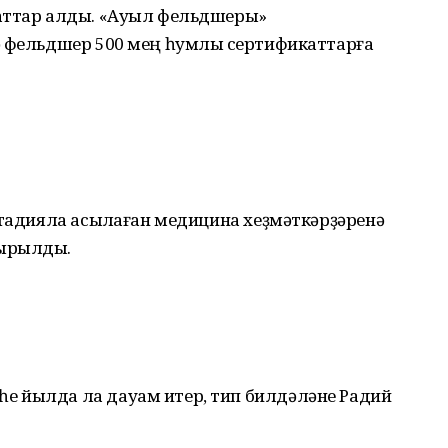
каттар алды. «Ауыл фельдшеры»
ә фельдшер 500 мең һумлыҡ сертификаттарға
стадияла асыҡлаған медицина хеҙмәткәрҙәренә
шырылды.
е йылда ла дауам итер, тип билдәләне Радий