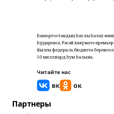
Башҡортостандың һаулыҡ һаҡлау ми
һүҙҙәренсә, Рәсәй хөкүмәте премьер-
йылғы федераль бюджетҡа беренсел
50 миллиард һум һалына.
Читайте нас
Партнеры