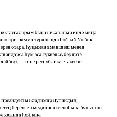
коллегаларым бына нисә тапҡыр инде миңә
 ошо программа тураһында һөйләй. Ул бик
ерен ҡотҡара. Һуңынан яман шеш менән
иондарса һум аҡса түккәнсе, беҙ иртә
үләйбеҙ», — тине республика етәксеһе.
ил президенты Владимир Путиндың
әттең беренсел медицина звеноһына булышлыҡ
үе хаҡында һөйләне.