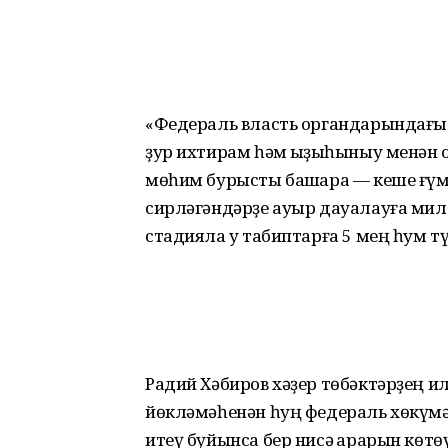
«Федераль власть органдарындағы 
ҙур ихтирам һәм ҡыҙыҡһыныу менән
мөһим бурысты башҡара — кеше ғүм
сирләгәндәрҙе ауыр дауалауға милл
стадияла уҡ табиптарға 5 мең һум т
Радий Хәбиров хәҙер төбәктәрҙең 
йөкләмәһенән һуң федераль хөкүм
итеү буйынса бер нисә ҡарарын көтө