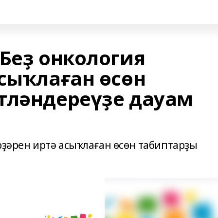
 Беҙ онкология
асыҡлаған өсөн
тләндереүҙе дауам
рҙәрен иртә асыҡлаған өсөн табиптарҙы