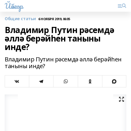
Йәйғор
Общие статьи
6 НОЯБРЯ 2019, 06:05
Владимир Путин рәсемдә
әллә берәйһен таныны
инде?
Владимир Путин рәсемдә әллә берәйһен
таныны инде?