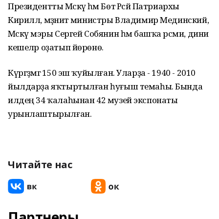
Президентты Мәскәү һәм Бөтә Рәсәй Патриархы
Кирилл, мәҙәниәт министры Владимир Мединский,
Мәскәү мэры Сергей Собянин һәм башҡа рәсми, дини
кешеләр оҙатып йөрөнө.
Күргәҙмәгә 150 эш ҡуйылған. Уларҙа - 1940 - 2010
йылдарҙа яҡтыртылған һуғыш темаһы. Бында
илдең 34 ҡалаһынан 42 музей экспонаты
урынлаштырылған.
Читайте нас
Партнеры