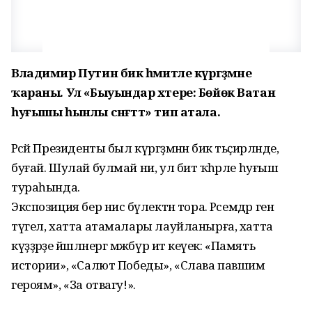
Владимир Путин бик әһәмиәтле күргәҙмәне
ҡараны. Ул
«Быуындар хәтере: Бөйөк Ватан
һуғышы һынлы сәнғәттә» тип атала.
Рәсәй Президенты был күргәҙмәнән бик тәьҫирләнде,
буғай. Шулай булмай ни, ул бит ҡәһәрле һуғыш
тураһында.
Экспозиция бер нисә бүлектән тора. Рәсемдәр генә
түгел, хатта атамалары лауйланырға, хатта
күҙҙәрҙе йәшләнергә мәжбүр итә кеүек: «Память
истории», «Салют Победы», «Слава павшим
героям», «За отвагу!».