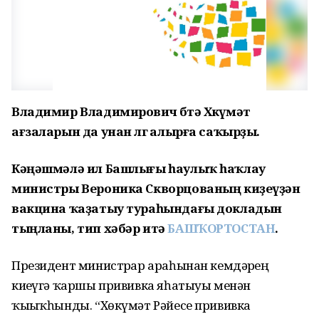
Владимир Владимирович бөтә Хөкүмәт
ағзаларын да унан өлгө алырға саҡырҙы.
Кәңәшмәлә ил Башлығы һаулыҡ һаҡлау
министры Вероника Скворцованың киҙеүҙән
вакцина ҡаҙатыу тураһындағы докладын
тыңланы, тип хәбәр итә
БАШҠОРТОСТАН
.
Президент министрҙар араһынан кемдәрҙең
киҙеүгә ҡаршы прививка яһатыуы менән
ҡыҙыҡһынды. “Хөкүмәт Рәйесе прививка