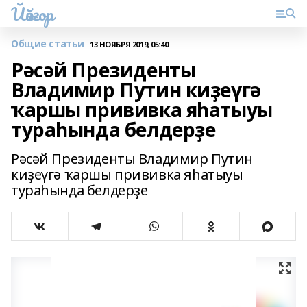
Йәйғор
Общие статьи
13 НОЯБРЯ 2019, 05:40
Рәсәй Президенты
Владимир Путин киҙеүгә
ҡаршы прививка яһатыуы
тураһында белдерҙе
Рәсәй Президенты Владимир Путин
киҙеүгә ҡаршы прививка яһатыуы
тураһында белдерҙе