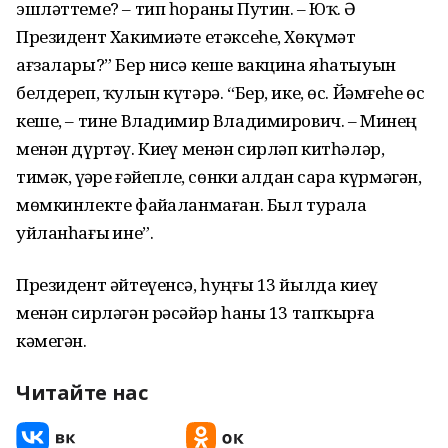
эшләттеме? – тип һораны Путин. – Юҡ. Ә
Президент Хакимиәте етәксеһе, Хөкүмәт
ағзалары?” Бер нисә кеше вакцина яһатыуын
белдереп, ҡулын күтәрә. “Бер, ике, өс. Йәмғеһе өс
кеше, – тине Владимир Владимирович. – Минең
менән дүртәү. Киҙеү менән сирләп китһәләр,
тимәк, үҙҙәре ғәйепле, сөнки алдан сара күрмәгән,
мөмкинлекте файҙаланмаған. Был турала
уйланһағыҙ ине”.
Президент әйтеүенсә, һуңғы 13 йылда киҙеү
менән сирләгән рәсәйҙәр һаны 13 тапҡырға
кәмегән.
Читайте нас