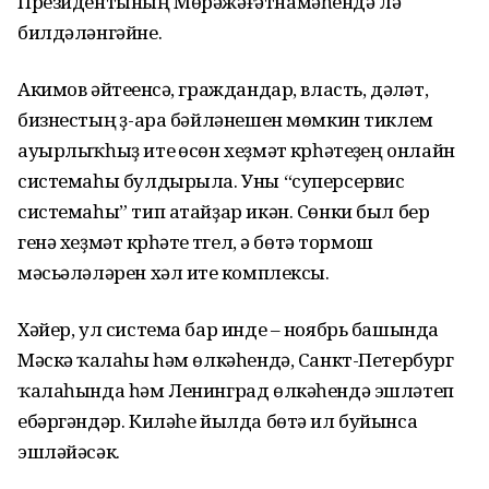
Президентының Мөрәжәғәтнамәһендә лә
билдәләнгәйне.
Акимов әйтеүенсә, граждандар, власть, дәүләт,
бизнестың үҙ-ара бәйләнешен мөмкин тиклем
ауырлыҡһыҙ итеү өсөн хеҙмәт күрһәтеүҙең онлайн
системаһы булдырыла. Уны “суперсервис
системаһы” тип атайҙар икән. Сөнки был бер
генә хеҙмәт күрһәтеү түгел, ә бөтә тормош
мәсьәләләрен хәл итеү комплексы.
Хәйер, ул система бар инде – ноябрь башында
Мәскәү ҡалаһы һәм өлкәһендә, Санкт-Петербург
ҡалаһында һәм Ленинград өлкәһендә эшләтеп
ебәргәндәр. Киләһе йылда бөтә ил буйынса
эшләйәсәк.