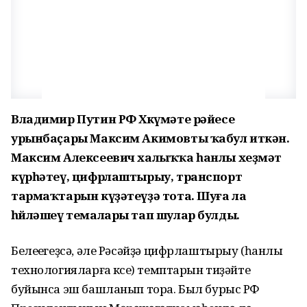
Владимир Путин РФ Хөкүмәте рәйесе
урынбаҫары Максим Акимовты ҡабул иткән.
Максим Алексеевич халыҡҡа һанлы хеҙмәт
күрһәтеү, цифрлаштырыу, транспорт
тармаҡтарын күҙәтеүҙә тота. Шуға ла
һөйләшеү темалары тап шулар булды.
Белеүегеҙсә, әле Рәсәйҙә цифрлаштырыу (һанлы
технологияларға күсеү) темптарын тиҙәйтеү
буйынса эш башланып тора. Был бурыс РФ