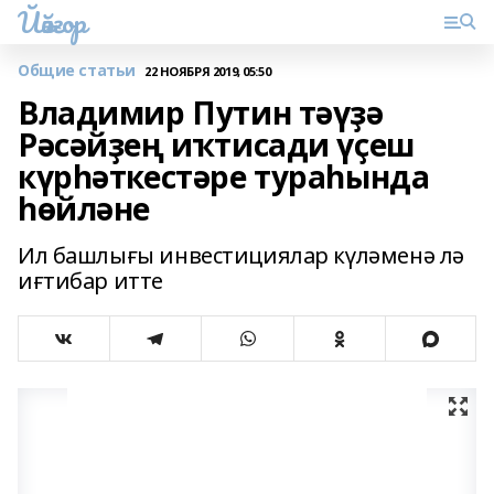
Йәйғор
Общие статьи
22 НОЯБРЯ 2019, 05:50
Владимир Путин тәүҙә
Рәсәйҙең иҡтисади үҫеш
күрһәткестәре тураһында
һөйләне
Ил башлығы инвестициялар күләменә лә
иғтибар итте