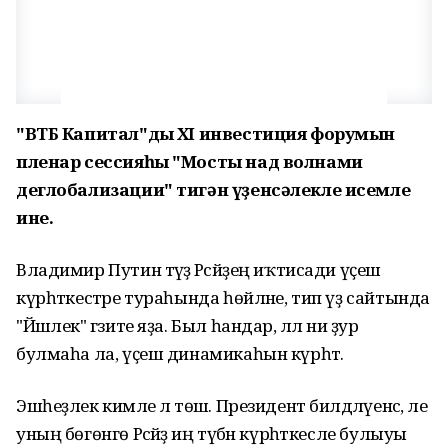
"ВТБ Капитал"дың XI инвестиция форумын
пленар сессияһы "Мосты над волнами
деглобализации" тигән үҙенсәлекле исемле
ине.
Владимир Путин тәүҙә Рәсәйҙең иҡтисади үҫеш
күрһәткестәре тураһында һөйләне, тип үҙ сайтында
"Йәшлек" гәзите яҙа. Был һандар, әллә ни ҙур
булмаһа ла, үҫеш динамикаһын күрһәтә.
Эшһеҙлек кимәле лә төшә. Президент билдәләүенсә, әле
уның бөгөнгө Рәсәйҙә иң түбән күрһәткесле булыуы