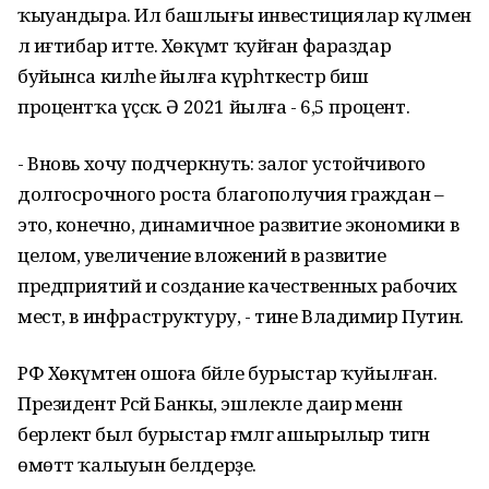
ҡыуандыра. Ил башлығы инвестициялар күләменә
лә иғтибар итте. Хөкүмәт ҡуйған фараздар
буйынса киләһе йылға күрһәткестәр биш
процентҡа үҫәсәк. Ә 2021 йылға - 6,5 процент.
- Вновь хочу подчеркнуть: залог устойчивого
долгосрочного роста благополучия граждан –
это, конечно, динамичное развитие экономики в
целом, увеличение вложений в развитие
предприятий и создание качественных рабочих
мест, в инфраструктуру, - тине Владимир Путин.
РФ Хөкүмәтенә ошоға бәйле бурыстар ҡуйылған.
Президент Рәсәй Банкы, эшлекле даирә менән
берлектә был бурыстар ғәмәлгә ашырылыр тигән
өмөттә ҡалыуын белдерҙе.