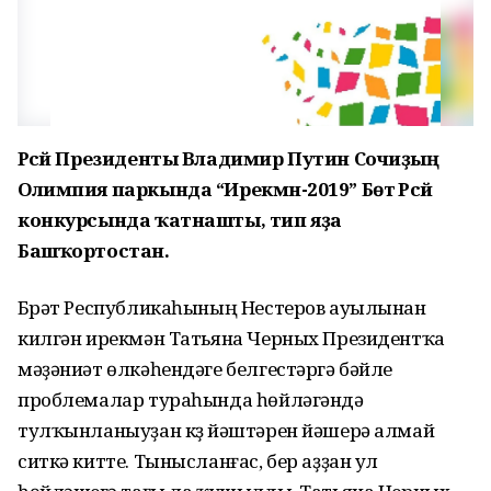
Рәсәй Президенты Владимир Путин Сочиҙың
Олимпия паркында “Ирекмән-2019” Бөтә Рәсәй
конкурсында ҡатнашты, тип яҙа
Башҡортостан.
Бүрәт Республикаһының Нестеров ауылынан
килгән ирекмән Татьяна Черных Президентҡа
мәҙәниәт өлкәһендәге белгестәргә бәйле
проблемалар тураһында һөйләгәндә
тулҡынланыуҙан күҙ йәштәрен йәшерә алмай
ситкә китте. Тынысланғас, бер аҙҙан ул