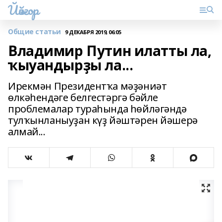
Йәйғор
Общие статьи
9 ДЕКАБРЯ 2019, 06:05
Владимир Путин илатты ла,
ҡыуандырҙы ла...
Ирекмән Президентҡа мәҙәниәт
өлкәһендәге белгестәргә бәйле
проблемалар тураһында һөйләгәндә
тулҡынланыуҙан күҙ йәштәрен йәшерә
алмай...