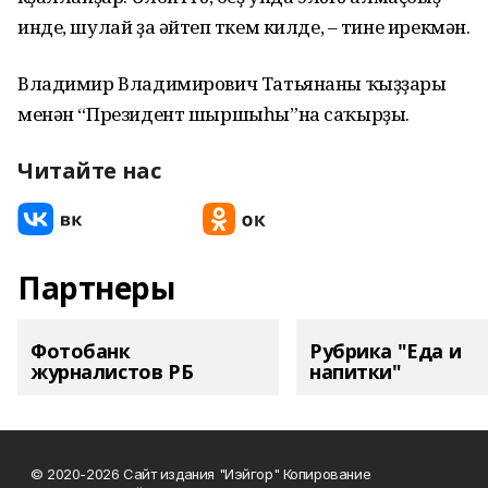
инде, шулай ҙа әйтеп үткем килде, – тине ирекмән.
Владимир Владимирович Татьянаны ҡыҙҙары
менән “Президент шыршыһы”на саҡырҙы.
Читайте нас
Партнеры
Фотобанк
Рубрика "Еда и
журналистов РБ
напитки"
© 2020-2026 Сайт издания "Иэйгор" Копирование