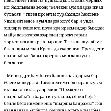
һөйләшеүгә тағы ла ҡушылды. Татьяна Черных
ил башлығына үҙенең “Бәләкәй ауылдарҙа ижад
буласаҡ!” тигән проекты тураһында һөйләне.
Уның әйтеүенсә, ауылдарҙа клуб бар, ә унда
эшләргә кеше юҡ, шуға күрә ирекмәндәр бындай
майҙансыҡтарҙа үҙҙәренең проекттарын
тормошҡа ашыра алыр ине. Татьяна шулай уҡ
балалары менән Кремлдә үткәрелгән Президент
шыршыһын барып күрергә хыялланыуын
белдерҙе.
– Минең дүрт һәм һигеҙ йәшлек ҡыҙҙарым бар.
Әлеге конкурста Президент менән осрашыуым
ихтимал тигәс, улар мине “Президент
шыршыһы”на бара тип уйланы, сөнки һеҙгә
бәйле бөтә нимәне ошо “шыршы байрамы” тип
күҙаллайҙар. Әлбиттә, беҙ унда эләгә алмаҫбыҙ