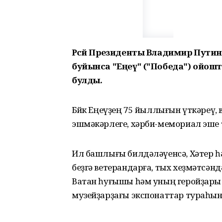
Рәсәй Президенты Владимир Путин 
буйынса "Еңеү" ("Победа") ойо
булды.
Бөйөк Еңеүҙең 75 йыллығын үткәреү,
эшмәкәрлеге, хәрби-мемориал эше 
Ил башлығы билдәләүенсә, Хәтер 
беҙгә ветерандарға, тых хеҙмәтсәнд
Ватан һуғышы һәм уның геройҙары 
музейҙарҙағы экспонаттар тураһын