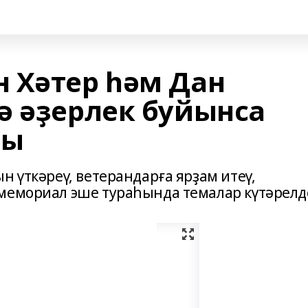
 Хәтер һәм Дан
ә әҙерлек буйынса
ҙы
н үткәреү, ветерандарға ярҙам итеү,
-мемориал эше тураһында темалар күтәрелд