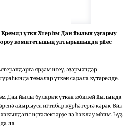
Кремлдә үткән Хәтер һәм Дан йылын уҙғарыу
штороу комитетының ултырышында рәйес
 ветерандарға ярҙам итеү, эҙәрмәндәр
тураһында темалар үткән сарала күтәрелде.
һәм Дан йылы булараҡ үткән юбилей йылында
әренә айырыуса иғтибар күрһәтергә кәрәк. Бөйөк
хаҡындағы иҫтәлектәрҙе лә һаҡлау мөһим. Һүҙ
да ла.