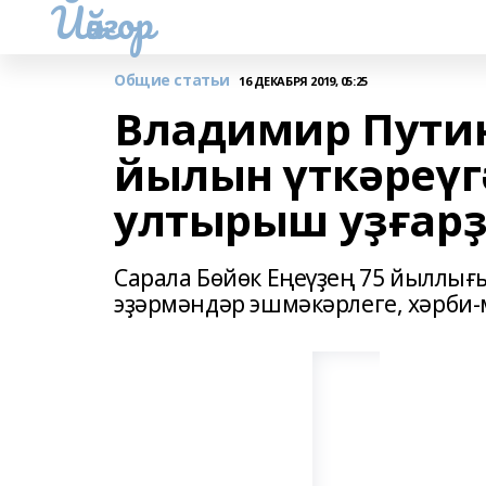
Йәйғор
Общие статьи
16 ДЕКАБРЯ 2019, 05:25
Владимир Путин
йылын үткәреүг
ултырыш уҙғар
Сарала Бөйөк Еңеүҙең 75 йыллығы
эҙәрмәндәр эшмәкәрлеге, хәрби