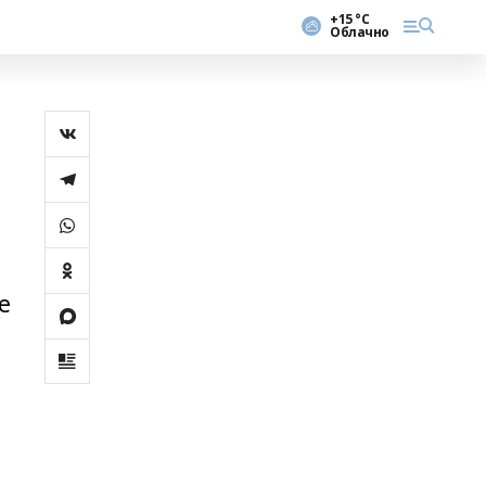
+15 °С
Облачно
е