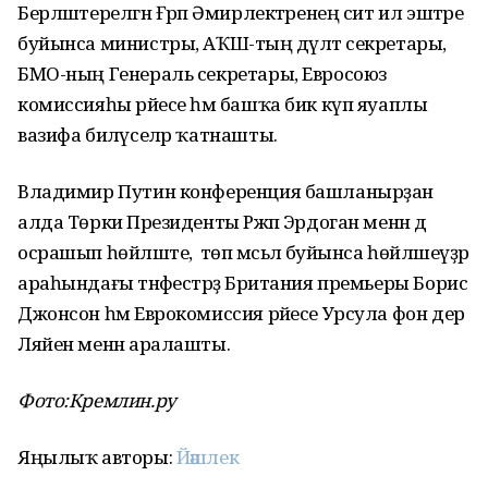
Берләштерелгән Ғәрәп Әмирлектәренең сит ил эштәре
буйынса министры, АҠШ-тың дәүләт секретары,
БМО-ның Генераль секретары, Евросоюз
комиссияһы рәйесе һәм башҡа бик күп яуаплы
вазифа биләүселәр ҡатнашты.
Владимир Путин конференция башланырҙан
алда Төркиә Президенты Рәжәп Эрдоган менән дә
осрашып һөйләште, ә төп мәсьәлә буйынса һөйләшеүҙәр
араһындағы тәнәфестәрҙә Британия премьеры Борис
Джонсон һәм Еврокомиссия рәйесе Урсула фон дер
Ляйен менән аралашты.
Фото:Кремлин.ру
Яңылыҡ авторы:
Йәшлек