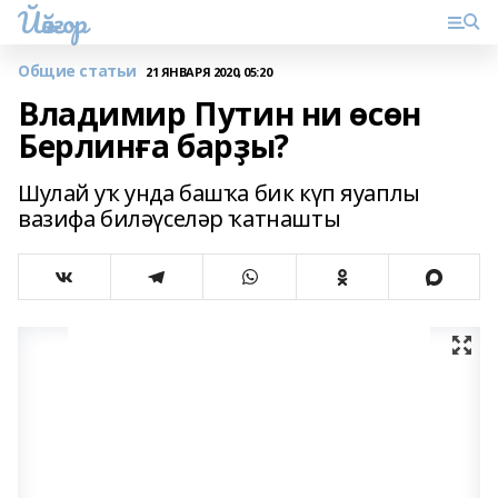
Йәйғор
Общие статьи
21 ЯНВАРЯ 2020, 05:20
Владимир Путин ни өсөн
Берлинға барҙы?
Шулай уҡ унда башҡа бик күп яуаплы
вазифа биләүселәр ҡатнашты