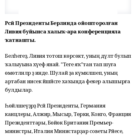
Рәсәй Президенты Берлинда ойошторолған
Ливия буйынса халыҡ-ара конференцияла
ҡатнашты.
Беләһегеҙ, Ливия тотош көрсөктә, уның дәүләт булып
ҡалыуына хәүеф янай. "Теге яҡ"тан тап шуға
өмөтләнәләр ҙә инде. Шулай ҙа күмәкләшеп, уның
артабан нисек йәшәйәсәге хаҡында фекер алышырға
булдылар.
Һөйләшеүҙәрҙә Рәсәй Президенты, Германия
канцлеры, Алжир, Мысыр, Төркиә, Конго, Франция
Президенттары, Бөйөк Британия Премьер-
министры, Италия Министарҙар советы Рәйесе,