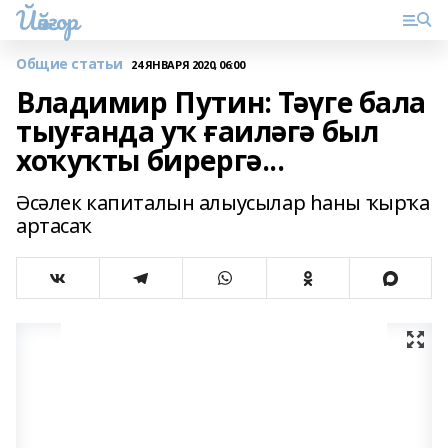
Йәйғор
Общие статьи
24 ЯНВАРЯ 2020, 06:00
Владимир Путин: Тәүге бала
тыуғанда уҡ ғаиләгә был
хоҡуҡты бирергә...
Әсәлек капиталын алыусылар һаны ҡырҡа
артасаҡ