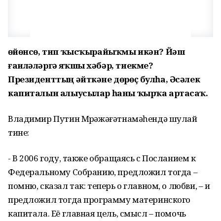
Һөйөнсө, тип ҡысҡырайыҡмы икән? Йәш
ғаиләләргә яҡшы хәбәр, тиекме?
Президенттың әйткәне дөрөҫ булһа, Әсәлек
капиталын алыусылар һаны ҡырҡа артасаҡ.
Владимир Путин Мөрәжәғәтнамәһендә шулай
тине:
- В 2006 году, также обращаясь с Посланием к
Федеральному Собранию, предложил тогда –
помню, сказал так: теперь о главном, о любви, – и
предложил тогда программу материнского
капитала. Её главная цель, смысл – помочь