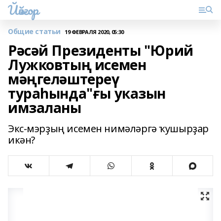
Йәйғор
Общие статьи
19 ФЕВРАЛЯ 2020, 05:30
Рәсәй Президенты "Юрий
Лужковтың исемен
мәңгеләштереү
тураһында"ғы указын
имзаланы
Экс-мэрҙың исемен нимәләргә ҡушырҙар
икән?