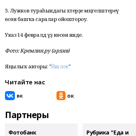
3. Лужков тураһындағы хәтерҙе мәңгеләштереү
өсөн башҡа саралар ойоштороу.
Указ 14 февралдә үҙ көсөнә инде.
Фото: Кремлин.ру (архив)
Яңылыҡ авторы: "
Йәшлек
"
Читайте нас
Партнеры
Фотобанк
Рубрика "Еда и