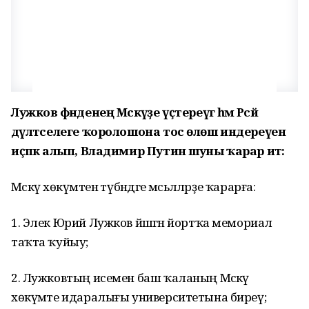
Лужков әфәнденең Мәскәүҙе үҫтереүгә һәм Рәсәй
дәүләтселеге ҡоролошона тос өлөш индереүен
иҫәпкә алып, Владимир Путин шуны ҡарар итә:
Мәскәү хөкүмәтенә түбәндәге мәсьәләләрҙе ҡарарға:
1. Элек Юрий Лужков йәшәгән йортҡа мемориал
таҡта ҡуйыу;
2. Лужковтың исемен баш ҡаланың Мәскәү
хөкүмәте идаралығы университетына биреү;