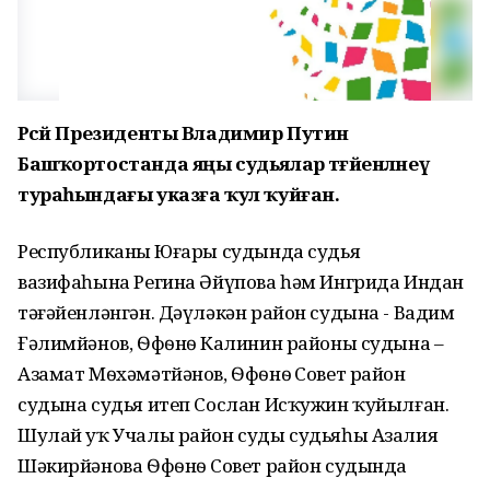
Рәсәй Президенты Владимир Путин
Башҡортостанда яңы судьялар тәғәйенләнеү
тураһындағы указға ҡул ҡуйған.
Республиканың Юғары судында судья
вазифаһына Регина Әйүпова һәм Ингрида Индан
тәғәйенләнгән. Дәүләкән район судына - Вадим
Ғәлимйәнов, Ѳфѳнѳң Калинин районы судына –
Азамат Мѳхәмәтйәнов, Ѳфѳнѳң Совет район
судына судья итеп Сослан Исҡужин ҡуйылған.
Шулай уҡ Учалы район суды судьяһы Азалия
Шәкирйәнова Ѳфѳнѳң Совет район судында