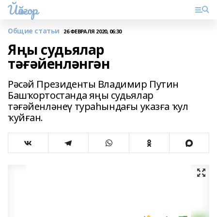
Йәйғор
Общие статьи
26 ФЕВРАЛЯ 2020, 06:30
Яңы судьялар
тәғәйенләнгән
Рәсәй Президенты Владимир Путин
Башҡортостанда яңы судьялар
тәғәйенләнеү тураһындағы указға ҡул
ҡуйған.