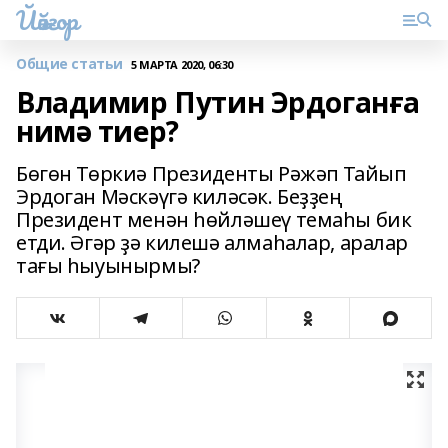
Йәйғор
Общие статьи
5 МАРТА 2020, 06:30
Владимир Путин Эрдоганға
нимә тиер?
Бөгөн Төркиә Президенты Рәжәп Тайып
Эрдоган Мәскәүгә киләсәк. Беҙҙең
Президент менән һөйләшеү темаһы бик
етди. Әгәр ҙә килешә алмаһалар, аралар
тағы һыуынырмы?