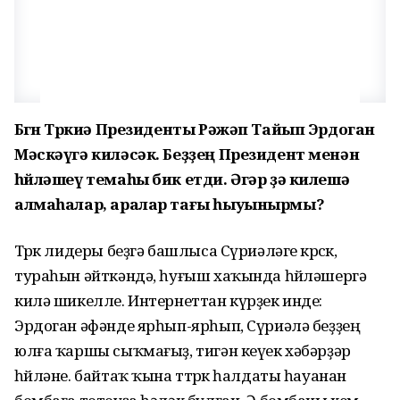
Бөгөн Төркиә Президенты Рәжәп Тайып Эрдоган
Мәскәүгә киләсәк. Беҙҙең Президент менән
һөйләшеү темаһы бик етди. Әгәр ҙә килешә
алмаһалар, аралар тағы һыуынырмы?
Төрөк лидеры беҙгә башлыса Сүриәләге көрсөк,
тураһын әйткәндә, һуғыш хаҡында һөйләшергә
килә шикелле. Интернеттан күрҙек инде:
Эрдоган әфәнде ярһып-ярһып, Сүриәлә беҙҙең
юлға ҡаршы сыҡмағыҙ, тигән кеүек хәбәрҙәр
һөйләне. байтаҡ ҡына ттөрөк һалдаты һауанан