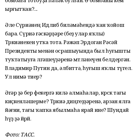
бомбаға тотоуҙа һәләк булған. Ә бомбаны кем
ырғытҡан?...
Әле Сүриәнең Идлиб биләмәһендә ҡан ҡойош
бара. Сүриә ғәскәрҙәре (беҙ улар яҡлы)
Төркиәнекен утҡа тота. Рәжәп Эрдоган Рәсәй
Президенты менән осрашыуында был һуғышты
туҡтатыуға өлгәшеүҙәренә өмөтләнеүен белдергән.
Владимир Путин да, әлбиттә, һуғыш яҡлы түгел.
Ул нимә тиер?
Әгәр ҙә бер фекергә килә алмаһалар, көрсөк тағы
киҫкенләшерме? Төркиә диңгеҙҙәренә, арзан ялға
йәғни, тағы ҡапҡа ябылмаһа ярай ине? Шундай
һүҙ ҙә йөрөй.
Фото: ТАСС.