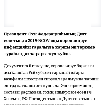
Президент «Рәсәй Федерацияһының Дәүләт
советында 2019-NCOV яңы коронавирус
инфекцияһы таралыуға ҡаршы эш төркөмө
тураһында» ҡарарға ҡул ҡуйҙы.
Документта әйтелеүенсә, коронавирус барлығы
асыҡланған Рәсәй субъекттарының юғары
вазифалы шәхестәренә сирҙең таралыуына ҡаршы
эштәрҙә ҡатнашырға ҡушыла. Эш төркөмөнөң
составы раҫланған. Уның эшмәкәрлеге өсөн РФ
Хөкүмәте, РФ Президентының Дәүләт советының