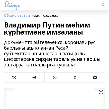
Йәйғор
Общие статьи
16 МАРТА 2020, 06:50
Владимир Путин мөһим
күрһәтмәне имзаланы
Документта әйтелеүенсә, коронавирус
барлығы асыҡланған Рәсәй
субъекттарының юғары вазифалы
шәхестәренә сирҙең таралыуына ҡаршы
эштәрҙә ҡатнашырға ҡушыла