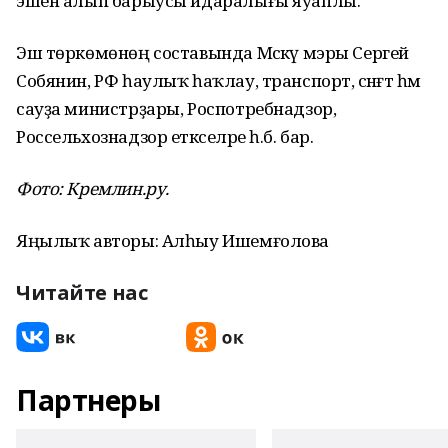
эшен алып барыусы идаралығы яуаплы.
Эш төркөмөнөң составында Мәскәү мэры Сергей
Собянин, РФ һаулыҡ һаҡлау, транспорт, сәнәғәт һәм
сауҙа министрҙары, Роспотребнадзор,
Россельхознадзор етәкселәре һ.б. бар.
Фото: Кремлин.ру.
Яңылыҡ авторы: Алһыу Ишемғолова
Читайте нас
Партнеры