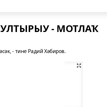
 УЛТЫРЫУ - МОТЛАҠ
сәк, - тине Радий Хәбиров.