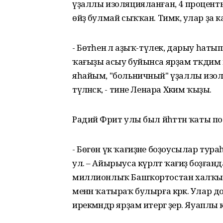
үҙаллы изоляцияланған, 4 проценты 
өйҙә булмай сыҡҡан. Тимәк, улар ҙа 
- Бөтәһенә лә аҙыҡ-түлек, дарыу һа
ҡағыҙы асыу буйынса ярҙам тәҡдим 
яһайым, "больничный" үҙаллы изоляц
түләнәсәк, - тине Ленара Хәким ҡыҙы.
Радий Фәрит улы был йәһәттән ҡаты 
- Бөгөн үк ҡағиҙәне боҙоусылар тура
ул. – Айырыуса күрәләтә ҡағиҙә боҙға
миллионлыҡ Башҡортостан халҡы өс
менән ҡатыраҡ булырға кәрәк. Улар 
ирекмәндәр ярҙам итергә әҙер. Яуаплы 