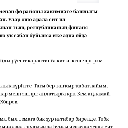
 менән Өфө районы хакимиәте башлығы
н. Улар ошо арала сит ил
ынан тыш, республиканың финанс
о уҡ сәбәп буйынса ике аҙна өйҙә
ңлы рәүештә карантинға киткән кешеләргә рәхмәт
плылыҡ күрһәтте. Тағы бер тапҡыр ҡабатлайым,
Улар менән эшләргә, аңлатырға кәрәк. Кем аңламай,
Хәбиров.
шмәлә был темаға бик ҙур иғтибар бирелде. Төбәк
ына аҙна дауамында һуңғы ике аҙна эсендә сит