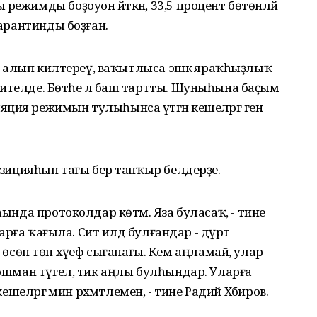
режимды боҙоуон әйткән, 33,5 процент бөтөнләй
карантинды боҙған.
тып алып килтереү, ваҡытлыса эшкә яраҡһыҙлыҡ
ителде. Бөтәһе лә баш тартты. Шуныһына баҫым
ия режимын тулыһынса үтәгән кешеләргә генә
позицияһын тағы бер тапҡыр белдерҙе.
һында протоколдар көтәм. Яза буласаҡ, - тине
ндарға ҡағыла. Сит илдә булғандар - дүрт
өн төп хәүеф сығанағы. Кем аңламай, улар
дошман түгел, тик аңлы булһындар. Уларға
кешеләргә мин рәхмәтлемен, - тине Радий Хәбиров.