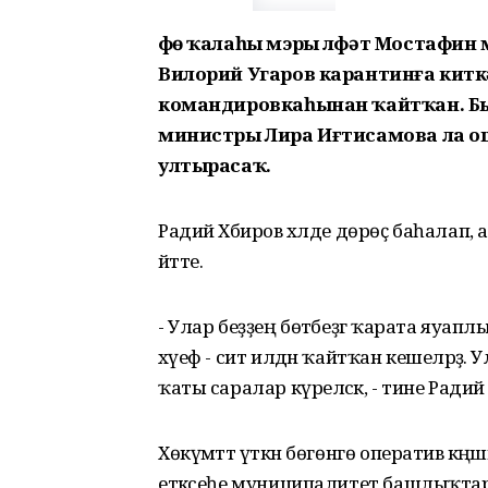
Өфө ҡалаһы мэры Өлфәт Мостафин
Вилорий Угаров карантинға киткә
командировкаһынан ҡайтҡан. Б
министры Лира Иғтисамова ла ош
ултырасаҡ.
Радий Хәбиров хәлде дөрөҫ баһалап, а
әйтте.
- Улар беҙҙең бөтәбеҙгә ҡарата яуа
хәүеф - сит илдән ҡайтҡан кешеләрҙә. 
ҡаты саралар күреләсәк, - тине Радий 
Хөкүмәттә үткән бөгөнгө оператив кәңә
етәксеһе муниципалитет башлыҡтар