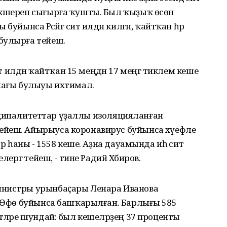
икшереп сығырға ҡушты. Был ҡыҙыҡ өсөн
уйынса Рәсәйгә сит илдән килгән, ҡайтҡан һәр
булырға тейеш.
лдән ҡайтҡан 15 меңдән 17 меңгә тиклем кеше
анағы булыуы ихтимал.
муниципалитеттар үҙаллы изоляцияланған
йеш. Айырыуса коронавирус буйынса хәүефле
ар һаны - 1558 кеше. Аҙна дауамында иһә сит
лергә тейеш, - тине Радий Хәбиров.
инистры урынбаҫары Ленара Иванова
ш Өфө буйынса башҡарылған. Барлығы 585
әләре шундай: был кешеләрҙең 37 проценты