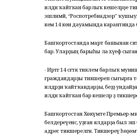
илдән ҡайтҡан барлыҡ кешеләрҙе т
эшләнмәй, “Роспотребнадзор” ҡушыуы б
кем 14 көн дауамында карантинда 
Башҡортостанда март башынан сит и
бар. Уларҙың барыһы ла хәүеф сығ
- Иртәгә 14 сәғәткә тиклем барлыҡ 
граждандарҙы тикшереп сығырға те
илдәрҙән ҡайтҡандарҙы, беҙҙә ундайҙ
илдән ҡайтҡан бар кешеләр ҙә тикшере
Башҡортостан Хөкүмәте Премьер-м
белдереүенсә, уҙған ялдарҙа был э
адрес тикшерелгән. Тикшереү һөҙөмт