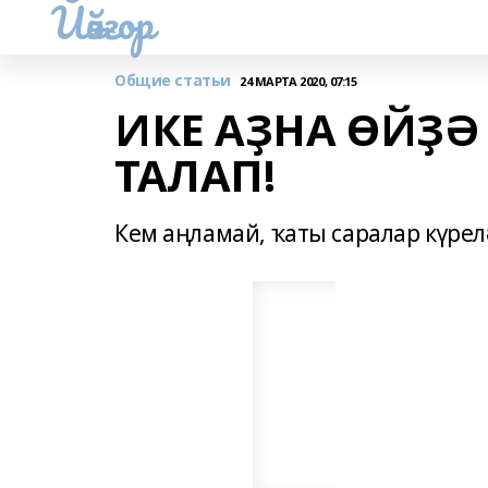
Йәйғор
Общие статьи
24 МАРТА 2020, 07:15
ИКЕ АҘНА ӨЙҘӘ
ТАЛАП!
Кем аңламай, ҡаты саралар күрелә