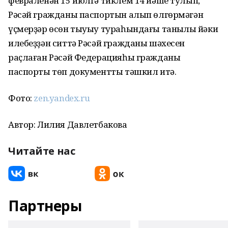
февраленән 15 июлгә тиклем 14 йәше тулып,
Рәсәй гражданы паспортын алып өлгөрмәгән
үҫмерҙәр өсөн тыуыу тураһындағы таныҡлыҡ йәки
илебеҙҙән ситтә Рәсәй гражданы шәхесен
раҫлаған Рәсәй Федерацияһы гражданы
паспорты төп документты тәшкил итә.
Фото:
zen.yandex.ru
Автор: Лилия Давлетбакова
Читайте нас
Партнеры