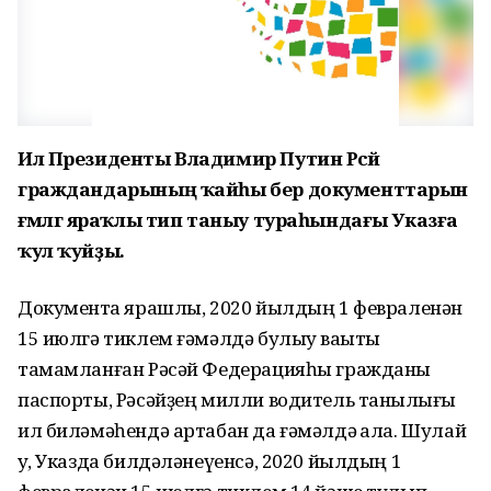
Ил Президенты Владимир Путин Рәсәй
граждандарының ҡайһы бер документтарын
ғәмәлгә яраҡлы тип таныу тураһындағы Указға
ҡул ҡуйҙы.
Документҡа ярашлы, 2020 йылдың 1 февраленән
15 июлгә тиклем ғәмәлдә булыу ваҡыты
тамамланған Рәсәй Федерацияһы гражданы
паспорты, Рәсәйҙең милли водитель таныҡлығы
ил биләмәһендә артабан да ғәмәлдә ҡала. Шулай
уҡ, Указда билдәләнеүенсә, 2020 йылдың 1