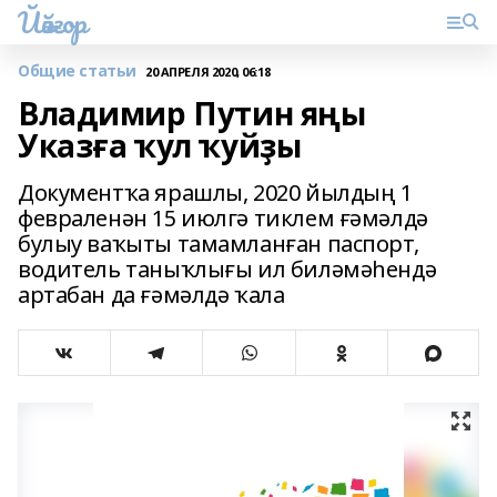
Йәйғор
Общие статьи
20 АПРЕЛЯ 2020, 06:18
Владимир Путин яңы
Указға ҡул ҡуйҙы
Документҡа ярашлы, 2020 йылдың 1
февраленән 15 июлгә тиклем ғәмәлдә
булыу ваҡыты тамамланған паспорт,
водитель таныҡлығы ил биләмәһендә
артабан да ғәмәлдә ҡала