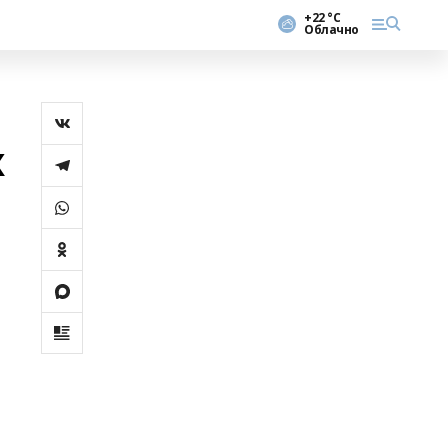
+22 °С
Облачно
х