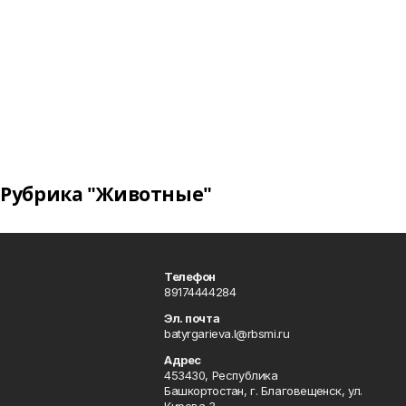
Рубрика "Животные"
Телефон
89174444284
Эл. почта
batyrgarieva.l@rbsmi.ru
Адрес
453430, Республика
Башкортостан, г. Благовещенск, ул.