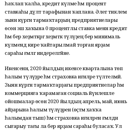
һаҡлап ҡалһа, кредит күләме һәм процент
ставкаһы дәүләт тарафынан ҡаплана. Әлегә тиклем
зыян күргән тармаҡтарҙың предприятиелары
өсөн эш хаҡына 0 процентлы ставка менән кредит
һәм бер хеҙмәткәргә хеҙмәткә түләүҙең бер минималь
күләмендә кире ҡайтарылмай торған ярҙам
сараһы ғәмәлгә индерелгәйне.
Икенсенән, 2020 йылдың икенсе кварталына төп
һалым түләүҙәре һәм страховка иғәнәләре түләтелмәй.
Зыян күргән тармаҡтарҙағы предприятиелар һәм
коммерцияға ҡарамаған социаль йүнәлешле
ойошмалар өсөн 2020 йылдың апрель, май, июнь
айҙарына һалым түләүҙәрен (өҫтәмә хаҡҡа
һалымдан тыш) һәм страховка иғәнәләрен ғәмәлдән
сығарыу тағы ла бер ярҙам сараһы буласаҡ. Ул