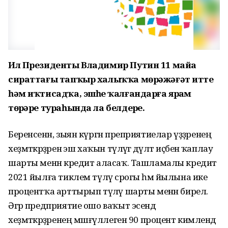
Ил Президенты Владимир Путин 11 майҙа
сираттағы тапҡыр халыҡҡа мөрәжәғәт итте
һәм иҡтисадҡа, эшһеҙ ҡалғандарға ярҙам
төрҙәре тураһында ла белдерҙе.
Беренсенән, зыян күргән преприятиелар үҙҙәренең
хеҙмәткәрҙәренә эш хаҡын түләүгә дәүләт иҫәбенә ҡаплау
шарты менән кредит аласаҡ. Ташламалы кредит
2021 йылға тиклем түләү срогы һәм йылына ике
процентҡа арттырып түләү шарты менән бирелә.
Әгәр предприятие ошо ваҡыт эсендә
хеҙмәткәрҙәренең мәшғүллеген 90 процент кимәлендә