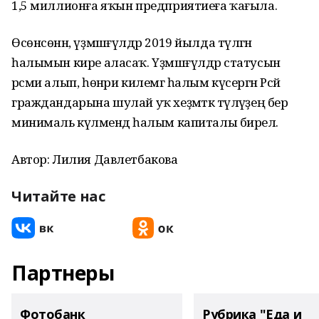
1,5 миллионға яҡын предприятиеға ҡағыла.
Өсөнсөнән, үҙмәшғүлдәр 2019 йылда түләгән
һалымын кире аласаҡ. Үҙмәшғүлдәр статусын
рәсми алып, һөнәри килемгә һалым күсергән Рәсәй
граждандарына шулай уҡ хеҙмәткә түләүҙең бер
минималь күләмендә һалым капиталы бирелә.
Автор: Лилия Давлетбакова
Читайте нас
Партнеры
Фотобанк
Рубрика "Еда и