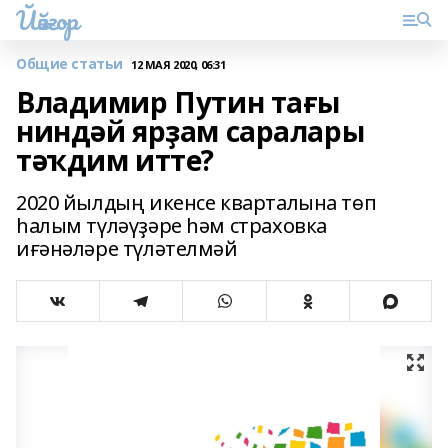
Йәйғор
Общие статьи
12 МАЯ 2020, 06:31
Владимир Путин тағы
ниндәй ярҙам саралары
тәҡдим итте?
2020 йылдың икенсе кварталына төп
һалым түләүҙәре һәм страховка
иғәнәләре түләтелмәй