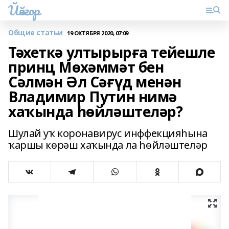
Йәйғор
Общие статьи
19 ОКТЯБРЯ 2020, 07:09
Тәхеткә ултырырға тейешле
принц Мөхәммәт бен
Сәлмән Әл Сәғүд менән
Владимир Путин нимә
хаҡында һөйләштеләр?
Шулай уҡ коронавирус инффекцияһына
ҡаршы көрәш хаҡында ла һөйләштеләр