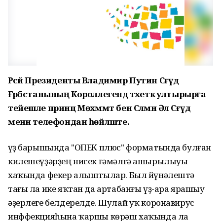
Рәсәй Президенты Владимир Путин Сәғүд
Ғәрәбстанының Короллегендә тәхеткә ултырырға
тейешле принц Мөхәммәт бен Сәлмән Әл Сәғүд
менән телефондан һөйләште.
Һүҙ барышында "ОПЕК плюс" форматында булған
килешеүҙәрҙең нисек ғәмәлгә ашырылыуы
хаҡында фекер алыштылар. Был йүнәлештә
тағы ла ике яҡтан да артабанғы үҙ-ара ярашыу
әҙерлеге белдерелде. Шулай уҡ коронавирус
инффекцияһына ҡаршы көрәш хаҡында ла