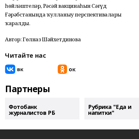
һөйләштеләр, Рәсәй вакцинаһын Сәғүд
Ғәрәбстанында ҡулланыу перспективалары
ҡаралды.
Автор: Гөлназ Шәйхетдинова
Читайте нас
Партнеры
Фотобанк
Рубрика "Еда и
журналистов РБ
напитки"