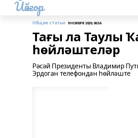
Йәйғор
Общие статьи
9 НОЯБРЯ 2020, 06:56
Тағы ла Таулы 
һөйләштеләр
Рәсәй Президенты Владимир Пут
Эрдоган телефондан һөйләште