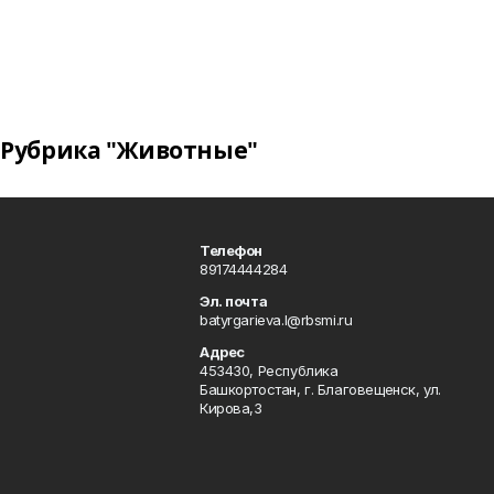
Рубрика "Животные"
Телефон
89174444284
Эл. почта
batyrgarieva.l@rbsmi.ru
Адрес
453430, Республика
Башкортостан, г. Благовещенск, ул.
Кирова,3