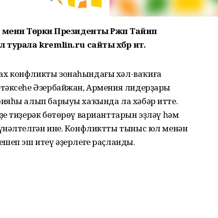
менән Төркиә Президенты Рәжәп Тайип
турала kremlin.ru сайты хәбәр итә.
х конфликты зонаһындағы хәл-ваҡиға
тәксеһе Әзербайжан, Армения лидерҙары
ияһы алып барыуы хаҡында ла хәбәр итте.
ҙе тиҙерәк бөтөрөү варианттарын эҙләү һәм
үнәлтелгән ине. Конфликтты тыныс юл менән
ешеп эш итеү әҙерлеге раҫланды.