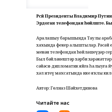
Рәсәй Президенты Владимир Путин 
Эрдоган телефондан һөйләште. Был 
Аралашыу барышында Таулы Ҡараба
хаҡында фекер алыштылар. Рәсәй е
менән телефондан һөйләшеүҙәр сер
Был бәйләнештәр хәрби хәрәкәттәр
сәйәси-дипломатик яйға һалыуға й
хәл итеү маҡсатында ике яҡлы кил
Автор: Гөлназ Шәйхетдинова
Читайте нас