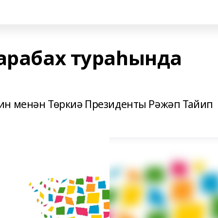
Ҡарабах тураһында
ин менән Төркиә Президенты Рәжәп Тайип