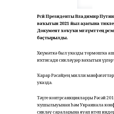
Рәсәй Президенты Владимир Пут
ваҡытын 2021 йыл аҙағына тикле
Документ хоҡуҡи мәғлүмәттең рәсм
баҫтырылды.
Хөкүмәткә был указды тормошҡа аш
иҡтисади сикләүҙәр ваҡытын үҙгә
Ҡарар Рәсәйҙең милли мәнфәғәттәр
указда.
Тәүге контрсанкцияларҙы Рәсәй 2
ҡушылыуынан һәм Украинала конф
сикләү сараларына яуап итеп индер