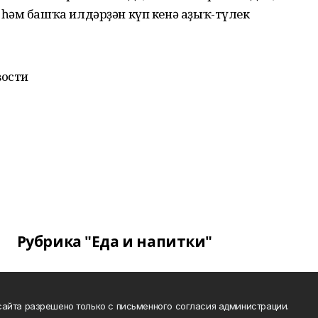
һәм башҡа илдәрҙән күп кенә аҙыҡ-түлек
вости
Рубрика "Еда и напитки"
айта разрешено только с письменного согласия администрации.