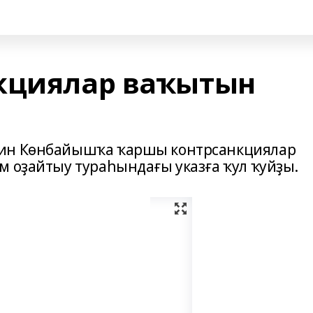
кциялар ваҡытын
тин Көнбайышҡа ҡаршы контрсанкциялар
м оҙайтыу тураһындағы указға ҡул ҡуйҙы.