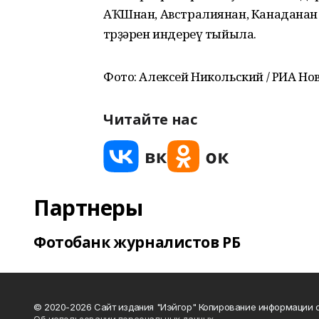
АҠШнан, Австралиянан, Канаданан 
төрҙәрен индереү тыйыла.
Фото: Алексей Никольский / РИА Но
Читайте нас
Партнеры
Фотобанк журналистов РБ
© 2020-2026 Сайт издания "Иэйгор" Копирование информации с