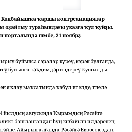
ин Көнбайышҡа ҡаршы контрсанкциялар
м оҙайтыу тураһындағы указға ҡул ҡуйҙы.
и порталында шәмбе, 21 ноябрҙә
ырыу буйынса саралар күреү, кәрәк булғанда,
ртеү буйынса тәҡдимдәр индереү ҡушылды.
ен яҡлау маҡсатында ҡабул ителде, тиелә
014 йылдың авгусында Ҡырымдың Рәсәйгә
ликт башланғандан һуң көнбайыш илдәренең
гәйне. Айырып алғанда, Рәсәйгә Евросоюздан,