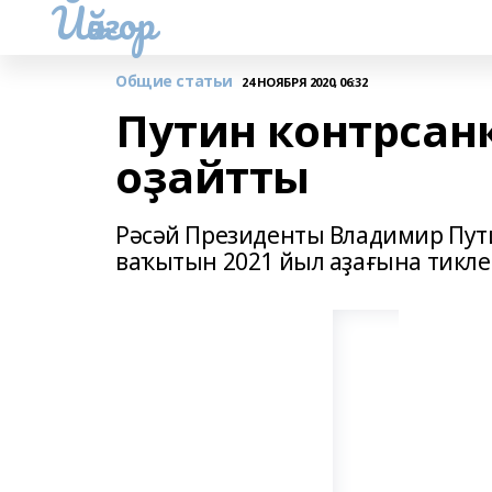
Йәйғор
Общие статьи
24 НОЯБРЯ 2020, 06:32
Путин контрсан
оҙайтты
Рәсәй Президенты Владимир Пу
ваҡытын 2021 йыл аҙағына тикле