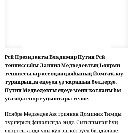
Рәсәй Президенты Владимир Путин Рәсәй
тенниссыһы Даниил Медведевтың Һөнәрмән
тенниссылар ассоциацияһының Йомғаҡлау
турнирында еңеүенә үҙ ҡарашын белдерҙе.
Путин Медведевты еңеүе менән ҡотланы һәм
уға яңы спорт уңыштары теләне.
Ноябрҙә Медведев Австриянан Доминик Тимды
турнирҙың финалында еңде. Сығышынан һуң
спортсы алда уны күп эш көтөүен билдәләне.