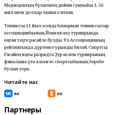
Медведевтың бүләгенең дөйөм суммаһы 1, 56
миллион доллар тәшкил иткән.
Тенниссы 11 йыл эсендә Һөнәрмән тенниссылар
ассоциацияһының Йомғаҡлау турнирында
еңгән тәүге рәсәйле булды. Ул Ассоциацияның
рейтингында дүртенсе урынды биләй. Спортсы
Рәсәйҙең яңғыҙ разрядта Ҙур шлем турнирының
финалына үтә алған өс спортсыһының береһе
булып тора.
Читайте нас
Партнеры