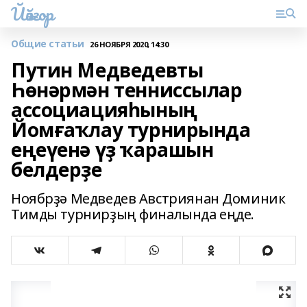
Йәйғор
Общие статьи
26 НОЯБРЯ 2020, 14:30
Путин Медведевты
Һөнәрмән тенниссылар
ассоциацияһының
Йомғаҡлау турнирында
еңеүенә үҙ ҡарашын
белдерҙе
Ноябрҙә Медведев Австриянан Доминик
Тимды турнирҙың финалында еңде.