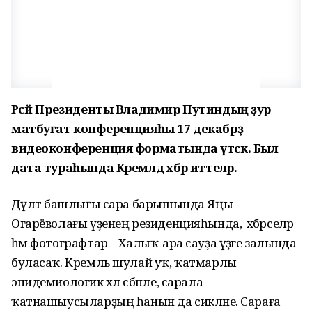
Рәсәй Президенты Владимир Путиндың ҙур
матбуғат конференцияһы 17 декабрҙә
видеоконференция форматында үтәсәк. Был
дата тураһында Кремлдә хәбәр иттеләр.
Дәүләт башлығы сара барышында Яңы
Огарёволағы үҙенең резиденцияһында, ә хәбәрселәр
һәм фотографтар – Халыҡ-ара сауҙа үҙәге залында
буласаҡ. Кремль шулай уҡ, ҡатмарлы
эпидемиологик хәл сәбәпле, сарала
ҡатнашыусыларҙың һанын да сикләне. Сараға