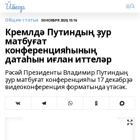
Йәйғор
Общие статьи
30 НОЯБРЯ 2020, 15:16
Кремлдә Путиндың ҙур
матбуғат
конференцияһының
датаһын иғлан иттеләр
Рәсәй Президенты Владимир Путиндың
ҙур матбуғат конференцияһы 17 декабрҙә
видеоконференция форматында үтәсәк.