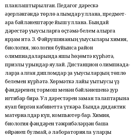
планлаштырылған. Педагог дәрескә
әҙерләнгәндә төрлө алымдар ҡуллана, предмет-
ара бәйләнештәрҙе йыш ҡуллана. Бындай
дәрестәр уҡыусыларға өҫтәмә белем алырға
ярҙам итә. З. Фәйрушинаның уҡыусылары химия,
биология, экология буйынса район
олимпиадаларында яҡшы һөҙөмтә күрһәтә,
призлы урындар яулай. Дистанцион олимпиада-
ларҙа алған дипломдар ҙа уҡыусыларҙың төплө
белемен күрһәтә. Хөрмәткә лайыҡ уҡытыусы үҙ
фәндәренең тормош менән бәйләнешенә ҙур
иғтибар бирә. Ул дәрестәрен заман талаптарына
яуап биргән кабинетта үткәрә. Бында дидактик
материалдар күп, компьютер бар. Химия,
биология фәндәрен тәжрибәләрҙән башҡа
өйрәнеп булмай, ә лабораторияла уларҙы