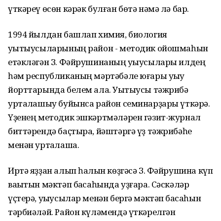
үткәреү өсөн кәрәк булған бөтә нәмә лә бар.
1994 йылдан башлап химия, биология
уҡытыусыларының район - методик ойошмаһын
етәкләгән З. Фәйрушинаның уҡыусылары илдең
һәм республиканың мәртәбәле юғары уҡыу
йорттарында белем ала. Уҡытыусы тәжрибә
уртаҡлашыу буйынса район семинарҙары үткәрә.
Үҙенең методик эшкәртмәләрен гәзит-журнал
биттәрендә баҫтыра, йәштәргә үҙ тәжрибәһе
менән уртаҡлаша.
Иртә яҙҙан алып һалҡын көҙгәсә З. Фәйрушина күп
ваҡытын мәктәп баҡсаһында уҙғара. Сәскәләр
үҫтерә, уҡыусылар менән бергә мәктәп баҡсаһын
тәрбиәләй. Район күләмендә үткәрелгән