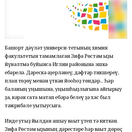
Башҡорт дәүләт универси-тетының химик
факультетын тамамлаған Зифа Рөстәм ҡыҙы
йүнәлтмә буйынса Иглин районына эшкә
ебәрелә. Дәрескә әҙерләнеү, дәфтәр тикшереү,
план төҙөү менән үткән йоҡоһоҙ төндәр... Һәр
баланың уңышына, уңышһыҙлығына ҡайғырыу
ҙа, кәрәк саҡта маҡтап ебәрә белеү ҙә хас был
тәжрибәле уҡытыусыға.
Инде утыҙ йылдан ашыу ваҡыт үтеп тә киткән.
Зифа Рөстәм ҡыҙының дәрестәре һәр ваҡыт дөрөҫ