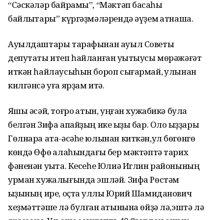
“Сәскәләр байрамы”, “Мәктәп баҡсаһы
байлыҡтары” күргәҙмәләрендә әүҙем ҡатнаша.
Ауылдаштары тарафынан ауыл Советы
депутаты итеп һайланған уҡытыусы мөрәжәғәт
иткән һайлаусыһын бороп сығармай, ҡулынан
килгәнсә уға ярҙам итә.
Яҡшы әсәй, тоғро ҡатын, уңған хужабикә була
белгән Зифа апайҙың ике ҡыҙы бар. Оло ҡыҙҙары
Гөлнара ата-әсәһе юлынан киткән,ул бөгөнгө
көндә Өфө ҡалаһындағы бер мәктәптә тарих
фәненән уҡыта. Кесеһе Юлиә Иглин районының
урман хужалығында эшләй. Зифа Рөстәм
ҡыҙының ире, оҫта ҡуллы Юрий Шамиданович
хеҙмәттәше лә булған ҡатынына өйҙә лә,эштә лә