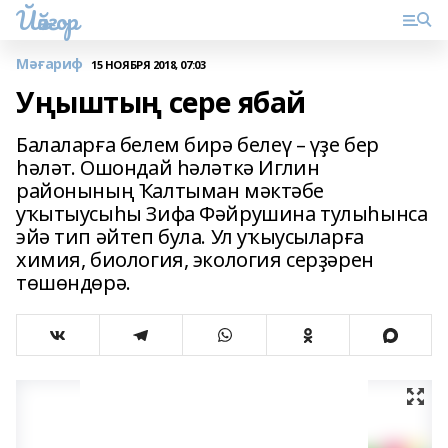
Йәйғор
Мәғариф
15 НОЯБРЯ 2018, 07:03
Уңыштың сере ябай
Балаларға белем бирә белеү – үҙе бер
һәләт. Ошондай һәләткә Иглин
районының Ҡалтыман мәктәбе
уҡытыусыһы Зифа Фәйрушина тулыһынса
эйә тип әйтеп була. Ул уҡыусыларға
химия, биология, экология серҙәрен
төшөндөрә.