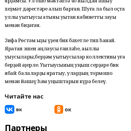
ярҙамсы. Ул ошо мәктәптә 40 йылдан ашыу
хеҙмәт дәрестәре алып барған. Шуға ла был оҫта
ҡуллы уҡытыусы ҡатыны уҡытҡан кабинетты зауыҡ
менән биҙәгән.
Зифа Рөстәм ҡыҙы үҙен бик бәхетле тип һанай.
Яратҡан эшен аңлаусы ғаиләһе, аҡыллы
уҡыусылары,берҙәм уҡытыусылар коллективы уға
берҙәй ҡәҙерле. Уҡытыусының уңыш серҙәре бик
ябай: балаларҙы яратыу, уларҙың тормошо
менән йәшәү һәм уңыштарын күрә белеү.
Читайте нас
Партнеры