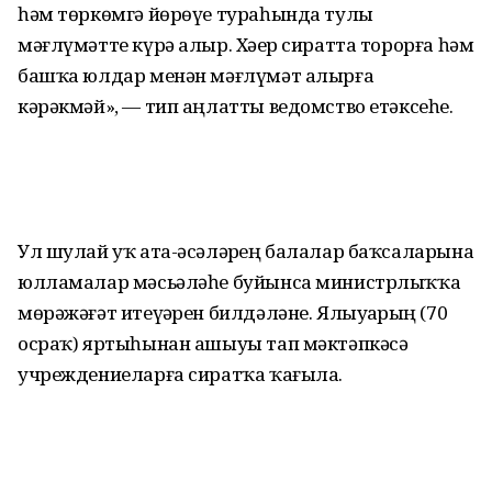
һәм төркөмгә йөрөүе тураһында тулы
мәғлүмәтте күрә алыр. Хәҙер сиратта торорға һәм
башҡа юлдар менән мәғлүмәт алырға
кәрәкмәй», — тип аңлатты ведомство етәксеһе.
Ул шулай уҡ ата-әсәләрҙең балалар баҡсаларына
юлламалар мәсьәләһе буйынса министрлыҡҡа
мөрәжәғәт итеүҙәрен билдәләне. Ялыуҙарҙың (70
осраҡ) яртыһынан ашыуы тап мәктәпкәсә
учреждениеларға сиратҡа ҡағыла.