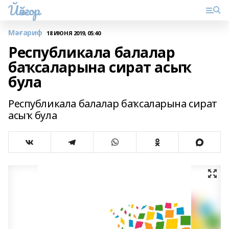
Йәйғор
Мәғариф
18 ИЮНЯ 2019, 05:40
Республикала балалар
баҡсаларына сират асыҡ
була
Республикала балалар баҡсаларына сират
асыҡ була