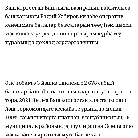
Башҡортостан Башлығы вазифаһын ваҡытлыса
башҡарыусы Радий Хәбиров киләһе оператив
кәңәшмәгә балалар баҡсаларын төҙөү һәм шәхси
мәктәпкәсә учреждениеларға ярҙам күрһәтеү
тураһында доклад әҙерләргә ҡушты.
Әле төбәктә 3 йәшкә тиклемге 2 678 сабый
балалар баҡсаһына юлламалар алыуға сиратта
тора. 2021 йылға Башҡортостан властары ошо
йәш төркөмөндәге кескәйҙәрҙе урындар менән
100% тәьмин итергә ниәтләй. Республиканың 16
муниципаль районында, шул иҫәптән Өфөлә ошо
мәсьәләне йырып сығыуға бәйле хәл