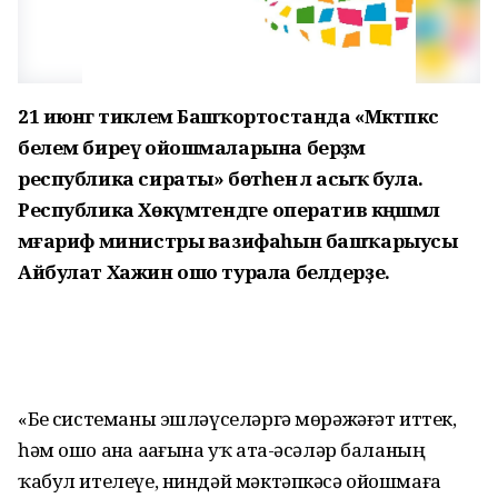
21 июнгә тиклем Башҡортостанда «Мәктәпкәсә
белем биреү ойошмаларына берҙәм
республика сираты» бөтәһенә лә асыҡ була.
Республика Хөкүмәтендәге оператив кәңәшмәлә
мәғариф министры вазифаһын башҡарыусы
Айбулат Хажин ошо турала белдерҙе.
«Беҙ системаны эшләүселәргә мөрәжәғәт иттек,
һәм ошо аҙна аҙағына уҡ ата-әсәләр баланың
ҡабул ителеүе, ниндәй мәктәпкәсә ойошмаға