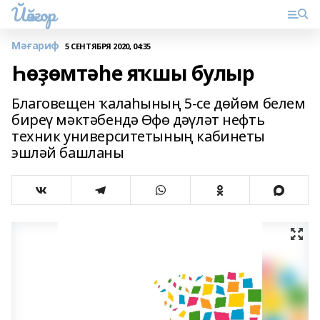
Йәйғор
Мәғариф
5 СЕНТЯБРЯ 2020, 04:35
Һөҙөмтәһе яҡшы булыр
Благовещен ҡалаһының 5-се дөйөм белем
биреү мәктәбендә Өфө дәүләт нефть
техник университетының кабинеты
эшләй башланы