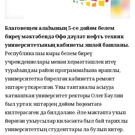
Благовещен ҡалаһының 5-се дөйөм белем
биреү мәктәбендә Өфө дәүләт нефть техник
университетының кабинеты эшләй башланы.
Республикалағы юғары белем биреү
учреждениелары менән хеҙмәттәшлек итеү
тураһындағы район программаһына ярашлы,
университетҡа бирелгән кабинетта ремонт
эштәре үткәрелгән. Уны тантаналы асыуҙа
ҡатнашҡан университет ректоры Олег Баулин
был уртаҡ эштәрҙең дөйөм һөҙөмтәгә
килтерәсәген дә билдәләне. Әле мәктәптә уҡып
йөрөгән уҡыусылар киләсәктә был бай тарихлы
университеттың студенттары ла булып китер.