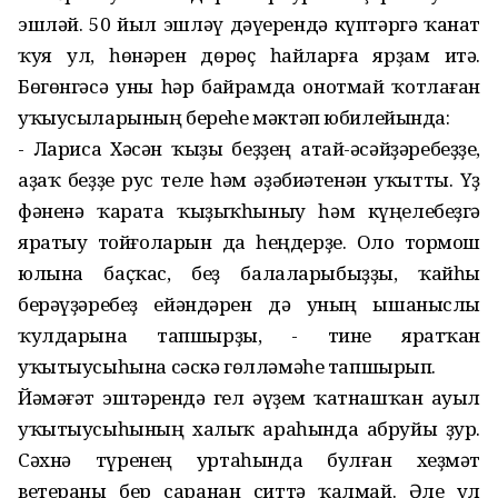
эшләй. 50 йыл эшләү дәүерендә күптәргә ҡанат
ҡуя ул, һөнәрен дөрөҫ һайларға ярҙам итә.
Бөгөнгәсә уны һәр байрамда онотмай ҡотлаған
уҡыусыларының береһе мәктәп юбилейында:
- Лариса Хәсән ҡыҙы беҙҙең атай-әсәйҙәребеҙҙе,
аҙаҡ беҙҙе рус теле һәм әҙәбиәтенән уҡытты. Үҙ
фәненә ҡарата ҡыҙыҡһыныу һәм күңелебеҙгә
яратыу тойғоларын да һеңдерҙе. Оло тормош
юлына баҫҡас, беҙ балаларыбыҙҙы, ҡайһы
берәүҙәребеҙ ейәндәрен дә уның ышаныслы
ҡулдарына тапшырҙы, - тине яратҡан
уҡытыусыһына сәскә гөлләмәһе тапшырып.
Йәмәғәт эштәрендә гел әүҙем ҡатнашҡан ауыл
уҡытыусыһының халыҡ араһында абруйы ҙур.
Сәхнә түренең уртаһында булған хеҙмәт
ветераны бер саранан ситтә ҡалмай. Әле ул