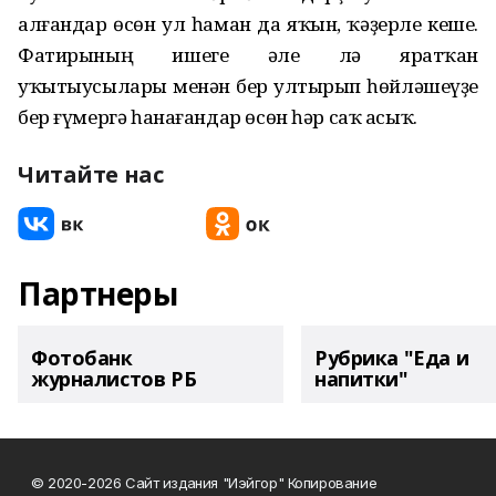
алғандар өсөн ул һаман да яҡын, ҡәҙерле кеше.
Фатирының ишеге әле лә яратҡан
уҡытыусылары менән бер ултырып һөйләшеүҙе
бер ғүмергә һанағандар өсөн һәр саҡ асыҡ.
Читайте нас
Партнеры
Фотобанк
Рубрика "Еда и
журналистов РБ
напитки"
© 2020-2026 Сайт издания "Иэйгор" Копирование