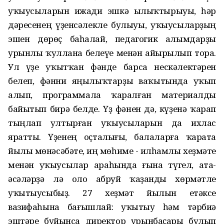
уҡыусыларын ижади эшкә ылыҡтырыуы, һәр
дәресенең үҙенсәлекле булыуы, уҡыусыларҙың
эшен дөрөҫ баһалай, педагогик алымдарҙы
урынлы ҡуллана белеүе менән айырылып тора.
Ул үҙе уҡытҡан фәнде барса нескәлектәрен
белеп, фәнни яңылыҡтарҙы ваҡытында уҡып
алып, программала ҡаралған материалды
байытып бирә белде. Үҙ фәнен дә, күҙенә ҡарап
тыңлап ултырған уҡыусыларын да ихлас
яратты. Үҙенең оҫталығы, балаларға ҡарата
йылы мөнәсәбәте, иң мөһиме - илһамлы хеҙмәте
менән уҡыусылар араһында ғына түгел, ата-
әсәләрҙә лә оло абруй ҡаҙанды хөрмәтле
уҡытыусыбыҙ. 27 хеҙмәт йылын етәксе
вазифаһына бағышлай: уҡытыу һәм тәрбиә
эштәре буйынса директор урынбаҫары булып