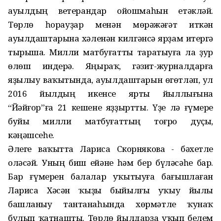
ауылдың ветерандар ойошмаһын етәкләй.
Төрлө һорауҙар менән мөрәжәғәт иткән
ауылдаштарына хәленән килгәнсә ярҙам итергә
тырыша. Милли матбуғатты таратыуға ла ҙур
ѳлѳш индерә. Яңыраҡ, гәзит-журналдарға
яҙылыу ваҡытында, ауылдаштарын ѳгѳтләп, ул
2016 йылдың икенсе ярты йыллығына
“Йәйғор”ға 21 кешене яҙҙыртты. Үҙе лә ғүмере
буйы милли матбуғаттың тоғро дуҫы,
кәңәшсеһе.
Әлеге ваҡытта Лариса Скорнякова - бәхетле
оләсәй. Уның биш ейәне һәм бер бүләсәһе бар.
Бар ғүмерен балалар уҡытыуға бағышлаған
Лариса Хәсән ҡыҙы быйылғы уҡыу йылы
башланыу тантанаһында хөрмәтле ҡунаҡ
булып ҡатнашты. Төрлө йылдарҙа уҡып белем