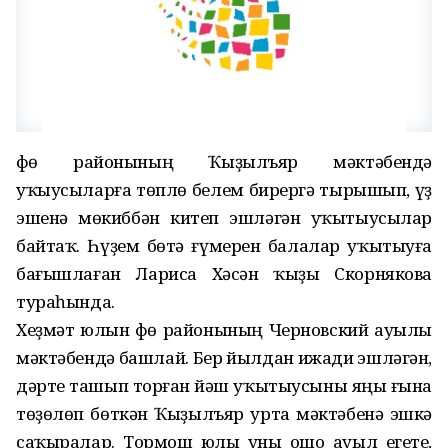
Өфө районының Ҡыҙылъяр мәктәбендә
уҡыусыларға төплө белем бирергә тырышып, үҙ
эшенә мөкиббән китеп эшләгән уҡытыусылар
байтаҡ. Һүҙем бөтә ғүмерен балалар уҡытыуға
бағышлаған Лариса Хәсән ҡыҙы Скорнякова
тураһында.
Хеҙмәт юлын Өфө районының Черновский ауылы
мәктәбендә башлай. Бер йылдан ижади эшләгән,
дәрте ташып торған йәш уҡытыусыны яңы ғына
төҙөлөп бөткән Ҡыҙылъяр урта мәктәбенә эшкә
саҡыралар. Тормош юлы уны ошо ауыл егете,