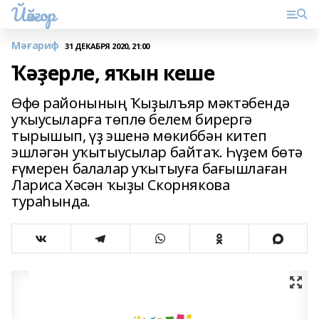
Йәйғор
Мәғариф
31 ДЕКАБРЯ 2020, 21:00
Ҡәҙерле, яҡын кеше
Өфө районының Ҡыҙылъяр мәктәбендә
уҡыусыларға төплө белем бирергә
тырышып, үҙ эшенә мөкиббән китеп
эшләгән уҡытыусылар байтаҡ. Һүҙем бөтә
ғүмерен балалар уҡытыуға бағышлаған
Лариса Хәсән ҡыҙы Скорнякова
тураһында.