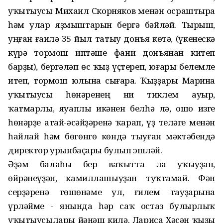
уҡытыусы Михаил Скорняков менән осраштыра
һәм улар яҙмыштарын бергә бәйләй. Тырыш,
уңған ғаилә 35 йыл татыу донъя көтә, (үкенескә
күрә тормош иптәше фани донъянан китеп
барҙы), бергәләп өс ҡыҙ үҫтереп, юғары белемле
итеп, тормош юлына сығара. Ҡыҙҙары Марина
уҡытыусы һөнәренең ни тиклем ауыр,
ҡатмарлы, яуаплы икәнен белһә лә, ошо изге
һөнәрҙе атай-әсәйҙәренә ҡарап, үҙ теләге менән
һайлай һәм бөгөнгө көндә тыуған мәктәбендә
директор урынбаҫары булып эшләй.
Әҙәм балаһы бер ваҡытта ла уҡыуҙан,
өйрәнеүҙән, камиллашыуҙан туҡтамай. Фән
серҙәренә төшөнәме ул, ғилем тауҙарына
үрләйме - янында һәр саҡ остаз булырлыҡ
уҡытыусылары йәнәш килә. Лариса Хәсән ҡыҙы