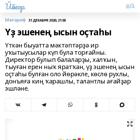
Йәйғор
Мәғариф
31 ДЕКАБРЯ 2020, 21:00
Үҙ эшенең ысын оҫтаһы
Үткән быуатта мәктәптәрҙә ир
уҡытыусылар күп була торғайны.
Директор булып балаларҙы, халҡын,
тыуған ерен ныҡ яратҡан, үҙ эшенең ысын
оҫтаһы булған оло йөрәкле, көслө рухлы,
донъяға киң ҡарашлы, талантлы ағайҙар
эшләне.