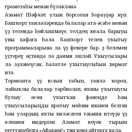
грамотаһы менән бүләкләнә.
Азамат Шәфҡәт улын борсоған һорауҙар күп.
Башҡорт ғаиләләрендә балалар ата-әсәһе менән
үҙ телендә һөйләшмәүе, телдең юғала барыуы
уны хафаға һала. Башҡорт телен уҡытыу
программаларына ла үҙ фекере бар. Үҙ белемен
үҫтереү өҫтөндә лә даими эшләй. Уҡыусылары
ла эҙләнеүсән, һәләтле уҡытыусыһын хөрмәт
итә.
Тормошта үҙ юлын табып, ғаилә ҡороп,
лайыҡлы балалар тәрбиәләп, яҡшы уҡытыусы
булыу өсөн уҡытҡан фәнеңде һәм
уҡыусыларыңды яратыу мөһим икәнен белгән
һәм уларҙың яҡты киләсәген тәьмин итеүҙә үҙ
өлөшөн индергән Азамат кеүек тырыш
егеттәребеҙгә «Афарин!» тип кенә әйтергә ҡала.