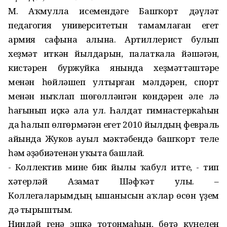
М. Аҡмулла исемендәге Башҡорт дәүләт
педагогия университетын тамамлаған егет
армия сафына алына. Артиллерист булып
хеҙмәт иткән йылдарын, палаткала йәшәгән,
кистәрен буржуйка янында хеҙмәттәштәре
менән һөйләшеп ултырған мәлдәрен, спорт
менән ныҡлап шөғөлләнгән көндәрен әле лә
һағынып иҫкә ала ул. Һалдат гимнастеркаһын
да һалып өлгөрмәгән егет 2010 йылдың февраль
айында Жуков ауыл мәктәбендә башҡорт теле
һәм әҙәбиәтенән уҡыта башлай.
- Коллектив мине бик йылы ҡабул итте, - тип
хәтерләй Азамат Шәфҡәт улы. –
Коллегаларымдың ышанысын аҡлар өсөн үҙем
дә тырыштым.
Ниндәй генә эшкә тотонмаһын, бөтә күңелен