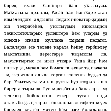
биреп, ихлас башҡара йәш уҡытыусы.
Маҡсатына ярашлы, Рәсәй һәм Башҡортостан
кимәлендәге алдынғы педагог-новатор-ҙарҙың
эш тәжрибәһен, уҡытыуҙың инновацион
технологияларын үҙләштерә һәм уларҙы үҙ
эшендә ижади ҡуллана тырыш педагог.
Балаларҙа әсә теленә ҡарата һөйөү тәрбиәләү
маҡсатында дәрестәрҙе ҡыҙыҡлы ла,
мауыҡтырғыс та итеп үткәрә. Унда йыр һәм
шиғыр ҙа, мәҡәл һәм йомаҡ та, әкиәт тә, шәжәрә
лә, тиҙ ятлап алына торған ҡанатлы һүҙҙәр ҙә
бар. Уҡытыусы милли рухты һүҙ ҡөҙрәте аша
бирергә тырыша. Рус мәктәбендә балаларға үҙ
теленең бөйөклөгөн еткерә, туған телдә
халҡыбыҙҙың тарих төпкөлөнән эстафета кеүек
бирелеп килгән матур һәм изге йолаларын,