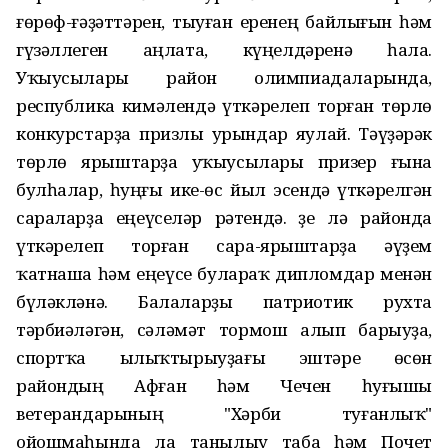
ғөрөф-ғәҙәттәрен, тыуған еренең байлығын һәм
гүзәллеген аңлата, күңелдәренә һала.
Уҡыусылары район олимпиадаларында,
республика кимәлендә үткәрелеп торған төрлө
конкурстарҙа призлы урындар яулай. Тәүҙәрәк
төрлө ярыштарҙа уҡыусылары призер ғына
булһалар, һуңғы ике-өс йыл эсендә үткәрелгән
сараларҙа еңеүселәр рәтендә. Үҙе лә районда
үткәрелеп торған сара-ярыштарҙа әүҙем
ҡатнаша һәм еңеүсе булараҡ дипломдар менән
бүләкләнә. Балаларҙы патриотик рухта
тәрбиәләгән, сәләмәт тормош алып барыуҙа,
спортҡа ылыҡтырыуҙағы эштәре өсөн
райондың Афған һәм Чечен һуғышы
ветерандарының "Хәрби туғанлыҡ"
ойошмаһында ла танылыу таба һәм Почет