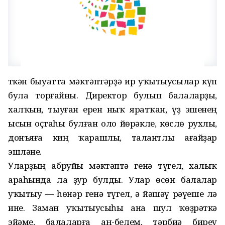
Үткән быуатта мәктәптәрҙә ир уҡытыусылар күп
була торғайны. Директор булып балаларҙы,
халҡын, тыуған ерен ныҡ яратҡан, үҙ эшенең
ысын оҫтаһы булған оло йөрәкле, көслө рухлы,
донъяға киң ҡарашлы, талантлы ағайҙар
эшләне.
Уларҙың абруйы мәктәптә генә түгел, халыҡ
араһында ла ҙур булды. Улар өсөн балалар
уҡытыу — һөнәр генә түгел, ә йәшәү рәүеше лә
ине. Заман уҡытыусыһы ана шул ҡөҙрәткә
эйәме, балаларға аң-белем, тәрбиә биреү