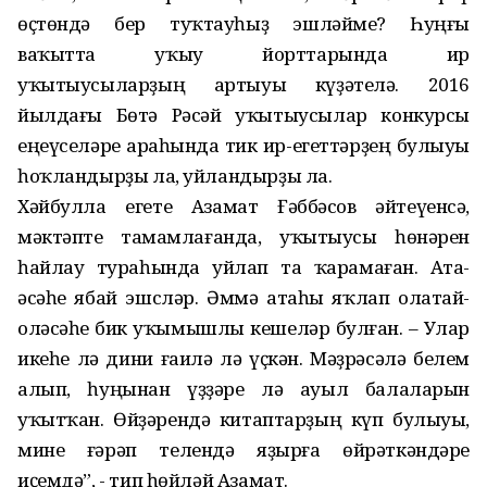
өҫтөндә бер туҡтауһыҙ эшләйме? Һуңғы
ваҡытта уҡыу йорттарында ир
уҡытыусыларҙың артыуы күҙәтелә. 2016
йылдағы Бөтә Рәсәй уҡытыусылар конкурсы
еңеүселәре араһында тик ир-егеттәрҙең булыуы
һоҡландырҙы ла, уйландырҙы ла.
Хәйбулла егете Азамат Ғәббәсов әйтеүенсә,
мәктәпте тамамлағанда, уҡытыусы һөнәрен
һайлау тураһында уйлап та ҡарамаған. Ата-
әсәһе ябай эшсләр. Әммә атаһы яҡлап олатай-
оләсәһе бик уҡымышлы кешеләр булған. – Улар
икеһе лә дини ғаилә лә үҫкән. Мәҙрәсәлә белем
алып, һуңынан үҙҙәре лә ауыл балаларын
уҡытҡан. Өйҙәрендә китаптарҙың күп булыуы,
мине ғәрәп телендә яҙырға өйрәткәндәре
иҫемдә”, - тип һөйләй Азамат.