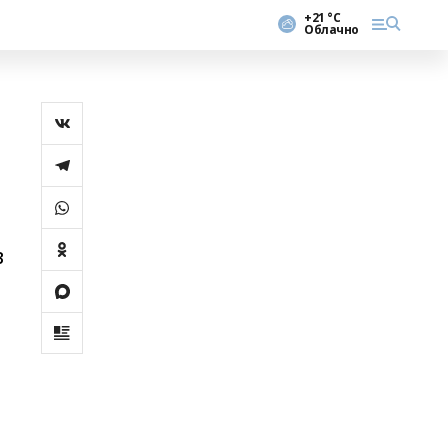
+21 °С
Облачно
в