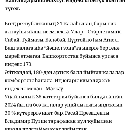
Ҡалғандарының махсус индексы бигүк шәптән
түгел.
Беҙҙең республиканың 21 ҡалаһынан, бары тик
алтауһы яҡшы исемлектә. Улар – Стәрлетамаҡ,
Сибай, Туймазы, Бәләбәй, Дүртөйлө һәм Ағиҙел.
Баш ҡалаға иһә “йәшел зона”ға инергә бер генә
мәрәй етмәгән. Башҡортостан буйынса уртаса
индекс 173.
Әйткәндәй, 180-дән артыҡ балл йыйған ҡалалар
комфортлы һанала. Иң юғары кимәлдә 276
индексы менән - Мәскәү.
Уңайлылыҡ 36 категория буйынса билдәләнгән.
2024 йылға беҙҙә ҡалалар уңайлылығы индексын
30 % күтәрергә ниәт бар. Рәсәй Президенты
Владимир Путин тарафынан ҡул ҡуйылған
указда шундай маҡсат ҡуйылған.