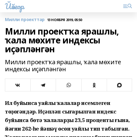
Йәйғор
Милли проекттар
13 НОЯБРЯ 2019, 05:50
Милли проектҡа ярашлы,
ҡала мөхите индексы
иҫәпләнгән
Милли проектҡа ярашлы, ҡала мөхите
индексы иҫәпләнгән
Ил буйынса уңайлы ҡалалар исемлеген
төҙөгәндәр. Иҫәпләп сығарылған индекс
буйынса бөтә ҡалаларҙың 23,5 проценты ғына,
йәғни 262-һе йәшәү өсөн уңайлы тип табылған.