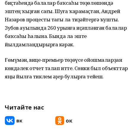
биҫтәһендә балалар баҡсаһы төҙөлөшөндә
эштең ҡыҙған сағы. Шуға ҡарамаҫтан, Андрей
Назаров процесты тағы ла тиҙәйтергә ҡушты.
Зубов ауылында 260 урынға иҫәпләнгән балалар
баҡсаһы һалына. Бында ла эште
йылдамландырырға кәрәк.
Ғөмүмән, вице-премьер төҙөүсе ойошмаларҙан
көндәлек отчет талап итте. Сөнки был объекттар
яңы йылға тиклем әҙер булырға тейеш.
Читайте нас