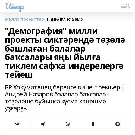
Йәйғор
Милли проекттар
11 ДЕКАБРЯ 2019, 06:10
"Демография" милли
проекты сиктәрендә төҙөлә
башлаған балалар
баҡсалары яңы йылға
тиклем сафҡа индерелергә
тейеш
БР Хөкүмәтенең беренсе вице-премьеры
Андрей Назаров балалар баҡсалары
төҙөлөшө буйынса күсмә кәңәшмә
уҙғарҙы