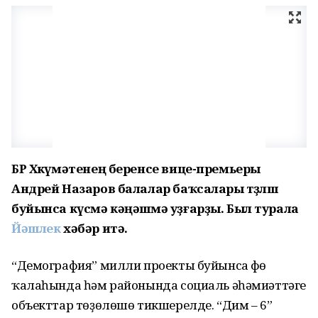
БР Хөкүмәтенең беренсе вице-премьеры
Андрей Назаров балалар баҡсалары төҙөлөшө
буйынса күсмә кәңәшмә уҙғарҙы. Был турала
Йәшлек
хәбәр итә.
“Демография” милли проекты буйынса Өфө
ҡалаһында һәм районында социаль әһәмиәттәге
объекттар төҙөлөшө тикшерелде.
“Дим – 6”