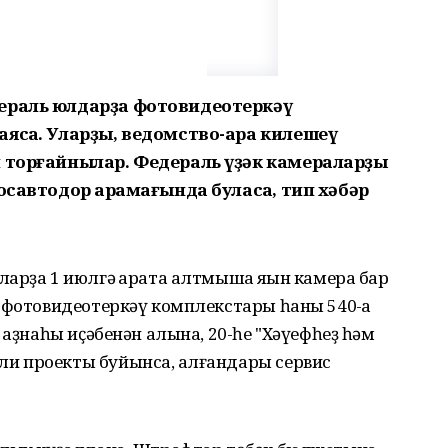
ераль юлдарҙа фотовидеотеркәү
ясаҡ. Уларҙы, ведомство-ара килешеү
п торғайнылар. Федераль үҙәк камераларҙы
осавтодор ҡарамағында буласаҡ, тип хәбәр
арҙа 1 июлгә ҡарата алтмышҡа яҡын камера бар
 фотовидеотеркәү комплекстары һаны 540-ҡа
ҡаҙнаһы иҫәбенән алына, 20-һе "Хәүефһеҙ һәм
 проекты буйынса, ҡалғандары сервис