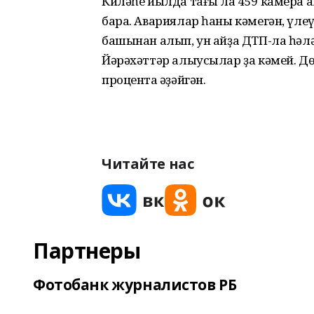
Киләһе йылда тағы ла 459 камера 
бара. Авариялар һаны кәмегән, үле
башынан алып, ун айҙа ДТП-ла һәлә
Йәрәхәттәр алыусылар ҙа кәмей. Дө
процентҡа әҙәйгән.
Читайте нас
Партнеры
Фотобанк журналистов РБ