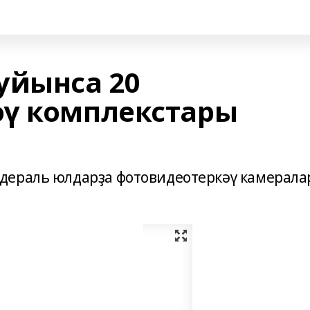
уйынса 20
әү комплекстары
дераль юлдарҙа фотовидеотеркәү камерал