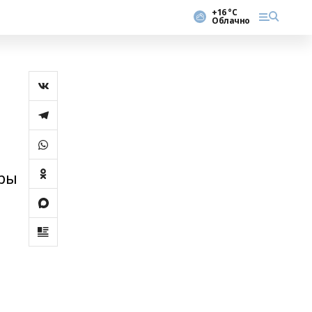
+16 °С
Облачно
ары