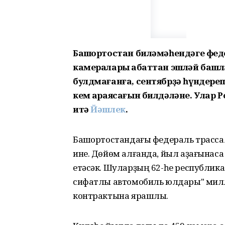
Башҡортостан биләмәһендәге фед
камералары ҡабаттан эшләй башла
булдмағанға, сентябрҙә һүндере
кем ҡараясағын билдәләне. Улар Р
итә
Йәшлек
.
Башҡортостандағы федераль трассал
ине. Дөйөм алғанда, йыл аҙағынаса
етәсәк. Шуларҙың 62-һе республика 
сифатлы автомобиль юлдары" милли
контрактына ярашлы.