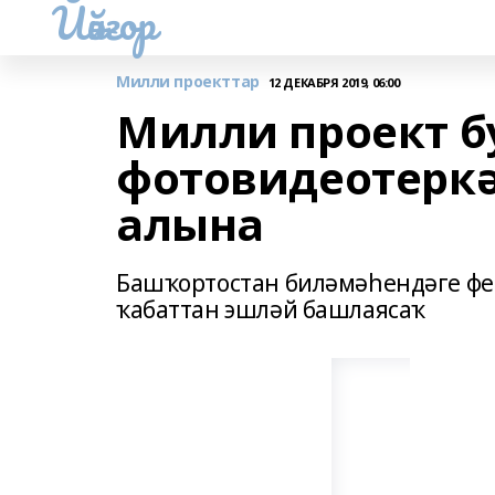
Йәйғор
Милли проекттар
12 ДЕКАБРЯ 2019, 06:00
Милли проект б
фотовидеотерк
алына
Башҡортостан биләмәһендәге фе
ҡабаттан эшләй башлаясаҡ