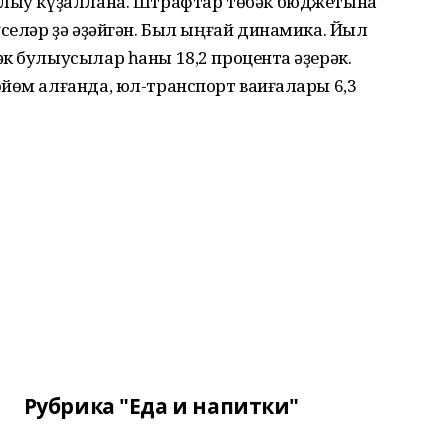
алыу күҙаллана. Штрафтар төбәк бюджетына
үселәр ҙә әҙәйгән. Был ыңғай динамика. Йыл
к булыусылар һаны 18,2 процентҡа әҙерәк.
йөм алғанда, юл-транспорт ваҡиғалары 6,3
Рубрика "Еда и напитки"