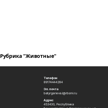
Рубрика "Животные"
Телефон
89174444284
Эл. почта
batyrgarieva.l@rbsmi.ru
Адрес
453430, Республика