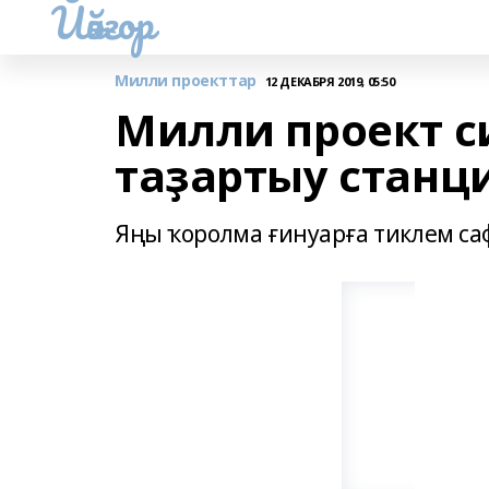
Йәйғор
Милли проекттар
12 ДЕКАБРЯ 2019, 05:50
Милли проект с
таҙартыу станц
Яңы ҡоролма ғинуарға тиклем са