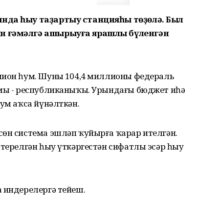
ында һыу таҙартыу станцияһы төҙөлә. Был
ын ғәмәлгә ашырыуға ярашлы бүленгән
лион һум. Шуның 104,4 миллионы федераль
умы - республиканыҡы. Урындағы бюджет иһә
һум аҡса йүнәлткән.
сөн система эшләп ҡуйырға ҡарар ителгән.
штерелгән һыу үткәргестән сифатлы эсәр һыу
 индерелергә тейеш.