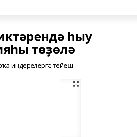
иктәрендә һыу
ияһы төҙөлә
фҡа индерелергә тейеш