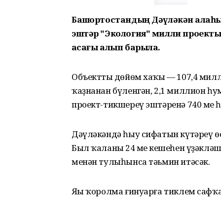
Башҡортостандың Дәүләкән ҡалаһ
эштәр "Экология" милли проект
аҡсағы алып барыла.
Объекттың дөйөм хаҡы — 107,4 мил
ҡаҙнанан бүленгән, 2,1 миллион һ
проект-тикшереү эштәренә 740 мең 
Дәүләкәндә һыу сифатын күтәреү ө
Был ҡаланың 24 мең кешеһен үҙәклә
менән тулыһынса тәьмин итәсәк.
Яңы ҡоролма ғинуарға тиклем сафҡа