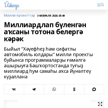
Йәйғор
Милли проекттар
3 ФЕВРАЛЯ 2020, 05:49
Миллиардлап бүленгән
аҡсаны тотона белергә
кәрәк
Быйыл "Хәүефһеҙ һәм сифатлы
автомобиль юлдары" милли проекты
буйынса программаларҙы ғәмәлгә
ашырыуға Башҡортостанда туғыҙ
миллиард һум самаһы аҡса йүнәлтеү
күҙаллана