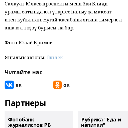
Салауат Юлаев проспекты менән Зәки Вәлиди
урамы сатында юл үткәргес һалыу ҙа маҡсат
итеп ҡуйылған. Нуғай ҡасабаһы яғына тимер юл
аша юл төҙөү бурысы ла бар.
Фото: Юлай Кәримов.
Яңылыҡ авторы:
Йәшлек
Читайте нас
Партнеры
Фотобанк
Рубрика "Еда и
журналистов РБ
напитки"