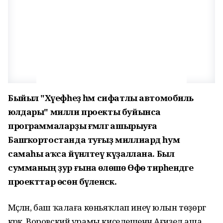
Быйыл "Хәүефһеҙ һәм сифатлы автомобиль
юлдары" милли проекты буйынса
программаларҙы ғәмәлгә ашырыуға
Башҡортостанда туғыҙ миллиард һум
самаһы аҡса йүнәлтеү күҙаллана. Был
сумманың ҙур ғына өлөшө Өфө тирәһендәге
проекттар өсөн бүленәсәк.
Мәҫәлән, баш ҡалаға көньяҡлап инеү юлын төҙөргә
кәрәк. Воровский урамы киҫелешенән Ағиҙел аша