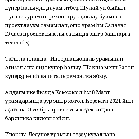
күпер һалыуҙы дауам итәбеҙ. Шулай уҡ быйыл
Пугачев урамын реконструкциялау буйынса
проектлауҙы тамамлап, ошо урам һәм Салауат
Юлаев проспекты юлы сатында эштәр башларға
тейешбеҙ.
Тағы ла планда - Интернациональ урамынан
Ағиҙел аша яңы күпер һалыу. Шаҡша менән Затон
күперҙәрен иһә капиталь ремонтҡа ябыу.
Алдағы ике йылда Комсомол һәм 8 Март
урамдарында ҙур эштәр көтөлә. Һөҙөмтәлә 2021 йыл
аҙағына Октябрь проспекты кеүек киң юл
барлыҡҡа килергә тейеш.
Инорста Лесунов урамын төҙөү күҙаллана.