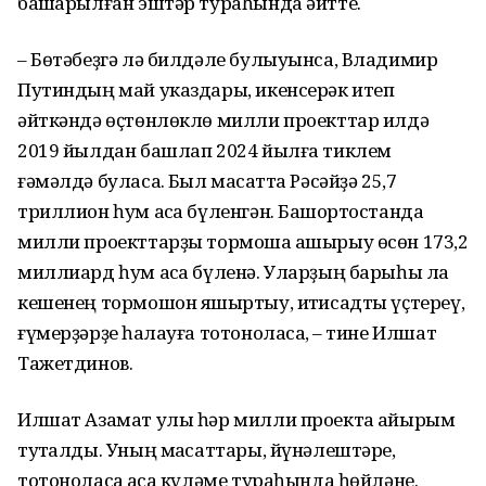
башҡарылған эштәр тураһында әйтте.
– Бөтәбеҙгә лә билдәле булыуынса, Владимир
Путиндың май указдары, икенсерәк итеп
әйткәндә өҫтөнлөклө милли проекттар илдә
2019 йылдан башлап 2024 йылға тиклем
ғәмәлдә буласаҡ. Был маҡсатта Рәсәйҙә 25,7
триллион һум аҡса бүленгән. Башҡортостанда
милли проекттарҙы тормошҡа ашырыу өсөн 173,2
миллиард һум аҡса бүленә. Уларҙың барыһы ла
кешенең тормошон яҡшыртыу, иҡтисадты үҫтереү,
ғүмерҙәрҙе һаҡлауға тотоноласаҡ, – тине Илшат
Тажетдинов.
Илшат Азамат улы һәр милли проектҡа айырым
туҡталды. Уның маҡсаттары, йүнәлештәре,
тотоноласаҡ аҡса күләме тураһында һөйләне.