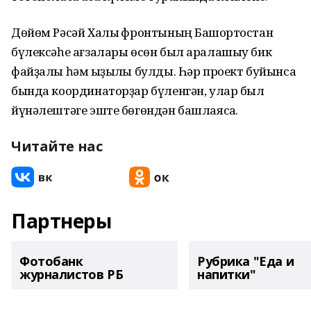
Дөйөм Рәсәй Халыҡ фронтының Башҡортостан
бүлексәһе ағзалары өсөн был аралашыу бик
файҙалы һәм ҡыҙыҡлы булды. Һәр проект буйынса
бында координаторҙар бүленгән, улар был
йүнәлештәге эште бөгөндән башлаясаҡ.
Читайте нас
Партнеры
Фотобанк
Рубрика "Еда и
журналистов РБ
напитки"