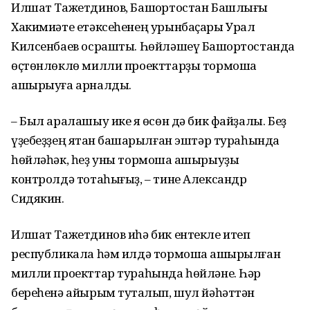
Илшат Тажетдинов, Башҡортостан Башлығы
Хакимиәте етәксеһенең урынбаҫары Урал
Килсенбаев осрашты. Һөйләшеү Башҡортостанда
өҫтөнлөклө милли проекттарҙы тормошҡа
ашырыуға арналды.
– Был аралашыу ике яҡ өсөн дә бик файҙалы. Беҙ
үҙебеҙҙең яҡтан башҡарылған эштәр тураһында
һөйләһәк, һеҙ уны тормошҡа ашырыуҙы
контролдә тотаһығыҙ, – тине Александр
Сидякин.
Илшат Тажетдинов иһә бик ентекле итеп
республикала һәм илдә тормошҡа ашырылған
милли проекттар тураһында һөйләне. Һәр
береһенә айырым туҡталып, шул йәһәттән