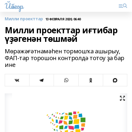
Йәйғор
Милли проекттар
13 ФЕВРАЛЯ 2020, 06:40
Милли проекттар иғтибар
үҙәгенән төшмәй
Мөрәжәғәтнамәһен тормошҡа ашырыу,
ФАП-тар торошон контролдә тотоу ҙа бар
ине