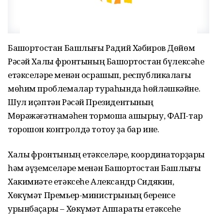
Башҡортостан Башлығы Радий Хәбиров Дөйөм
Рәсәй Халыҡ фронтының Башҡортостан бүлексәһе
етәкселәре менән осрашып, республикалағы
мөһим проблемалар тураһында һөйләшкәйне.
Шул иҫәптән Рәсәй Президентының
Мөрәжәғәтнамәһен тормошҡа ашырыу, ФАП-тар
торошон контролдә тотоу ҙа бар ине.
Халыҡ фронтының етәкселәре, координаторҙары
һәм әүҙемселәре менән Башҡортостан Башлығы
Хакимиәте етәксеһе Александр Сидякин,
Хөкүмәт Премьер-министрының беренсе
урынбаҫары – Хөкүмәт Аппараты етәксеһе