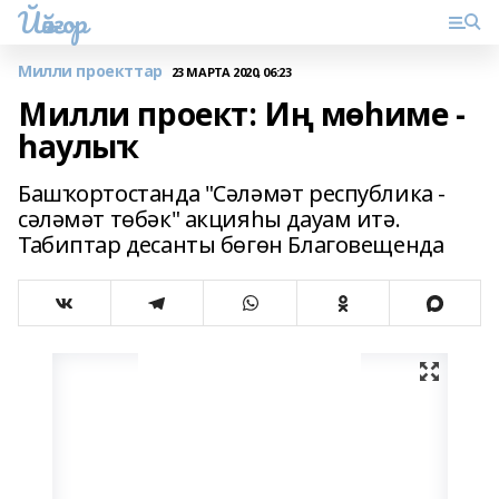
Йәйғор
Милли проекттар
23 МАРТА 2020, 06:23
Милли проект: Иң мөһиме -
һаулыҡ
Башҡортостанда "Сәләмәт республика -
сәләмәт төбәк" акцияһы дауам итә.
Табиптар десанты бөгөн Благовещенда