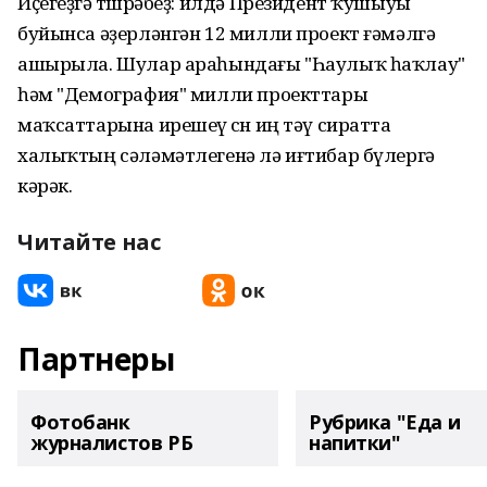
Иҫегеҙгә төшөрәбеҙ: илдә Президент ҡушыуы
буйынса әҙерләнгән 12 милли проект ғәмәлгә
ашырыла. Шулар араһындағы "Һаулыҡ һаҡлау"
һәм "Демография" милли проекттары
маҡсаттарына ирешеү өсөн иң тәү сиратта
халыҡтың сәләмәтлегенә лә иғтибар бүлергә
кәрәк.
Читайте нас
Партнеры
Фотобанк
Рубрика "Еда и
журналистов РБ
напитки"