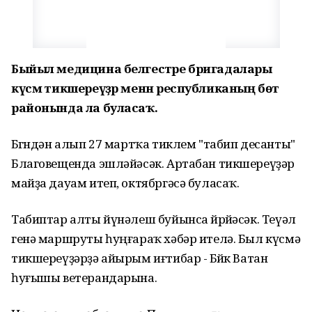
Быйыл медицина белгестәре бригадалары
күсмә тикшереүҙәр менән республиканың бөтә
районында ла буласаҡ.
Бөгөндән алып 27 мартҡа тиклем "табип десанты"
Благовещенда эшләйәсәк. Артабан тикшереүҙәр
майҙа дауам итеп, октябргәсә буласаҡ.
Табиптар алты йүнәлеш буйынса йөрөйәсәк. Теүәл
генә маршруты һуңғараҡ хәбәр ителә. Был күсмә
тикшереүҙәрҙә айырым иғтибар - Бөйөк Ватан
һуғышы ветерандарына.